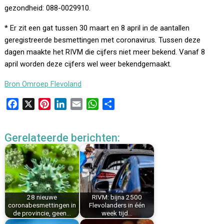
gezondheid: 088-0029910.
* Er zit een gat tussen 30 maart en 8 april in de aantallen
geregistreerde besmettingen met coronavirus. Tussen deze
dagen maakte het RIVM die cijfers niet meer bekend. Vanaf 8
april worden deze cijfers wel weer bekendgemaakt.
Bron Omroep Flevoland
F
X
P
L
E
W
D
a
i
i
m
h
e
c
n
n
a
a
l
Gerelateerde berichten:
e
t
k
i
t
e
b
e
e
l
s
n
o
r
d
A
o
e
I
p
k
s
n
p
28 nieuwe
RIVM: bijna 2500
t
coronabesmettingen in
Flevolanders in één
de provincie, geen…
week tijd…