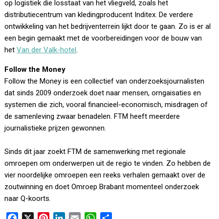
op logistiek die losstaat van het vliegveld, zoals het
distributiecentrum van kledingproducent Inditex. De verdere
ontwikkeling van het bedrijventerrein lijkt door te gaan. Zo is er al
een begin gemaakt met de voorbereidingen voor de bouw van
het
Van der Valk-hotel
.
Follow the Money
Follow the Money is een collectief van onderzoeksjournalisten
dat sinds 2009 onderzoek doet naar mensen, orngaisaties en
systemen die zich, vooral financieel-economisch, misdragen of
de samenleving zwaar benadelen. FTM heeft meerdere
journalistieke prijzen gewonnen.
Sinds dit jaar zoekt FTM de samenwerking met regionale
omroepen om onderwerpen uit de regio te vinden. Zo hebben de
vier noordelijke omroepen een reeks verhalen gemaakt over de
zoutwinning en doet Omroep Brabant momenteel onderzoek
naar Q-koorts.
F
X
P
L
E
W
D