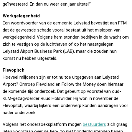
geïnvesteerd. En dan nu weer een jaar uitstel.”
Werkgelegenheid
Een woordvoerder van de gemeente Lelystad bevestigt aan FTM
dat de gevreesde schade vooral bestaat uit het mislopen van
werkgelegenheid. Volgens hem stonden bedrijven in de wacht om
zich te vestigen op de luchthaven of op het naastgelegen
Lelystad Airport Business Park (LAB), maar die zouden hun
komst nu hebben uitgesteld.
Flevopitch
Hoeveel miljoenen zijn er tot nu toe uitgegeven aan Lelystad
Airport? Omroep Flevoland en Follow the Money doen hiernaar
de komende tijd onderzoek. Dat gebeurt op voorstel van oud-
KLM-gezagvoerder Ruud Holswilder. Hij won in november de
Flevopitch, waarbij kijkers een onderwerp konden aandragen voor
nader onderzoek.
Volgens het onderzoeksplatform mogen
bestuurders
zich graag
laten voorstaan over de tien- zo niet honderdduizenden banen