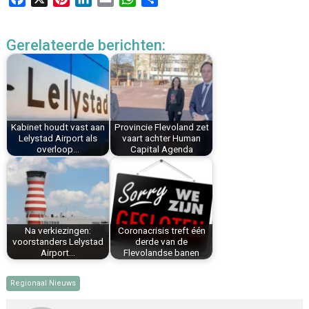
a
i
i
m
h
e
c
n
n
a
a
l
Gerelateerde berichten:
e
t
k
i
t
e
b
e
e
l
s
n
o
r
d
A
o
e
I
p
k
s
n
p
Kabinet houdt vast aan
Provincie Flevoland zet
t
Lelystad Airport als
vaart achter Human
overloop…
Capital Agenda
Na verkiezingen:
Coronacrisis treft één
voorstanders Lelystad
derde van de
Airport…
Flevolandse banen
Regionaal Nieuws