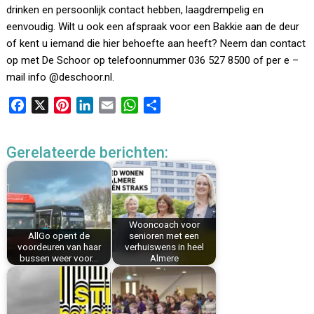
drinken en persoonlijk contact hebben, laagdrempelig en
eenvoudig. Wilt u ook een afspraak voor een Bakkie aan de deur
of kent u iemand die hier behoefte aan heeft? Neem dan contact
op met De Schoor op telefoonnummer 036 527 8500 of per e –
mail info @deschoor.nl.
F
X
P
L
E
W
D
a
i
i
m
h
e
c
n
n
a
a
l
Gerelateerde berichten:
e
t
k
i
t
e
b
e
e
l
s
n
o
r
d
A
o
e
I
p
k
s
n
p
Wooncoach voor
AllGo opent de
senioren met een
t
voordeuren van haar
verhuiswens in heel
bussen weer voor…
Almere