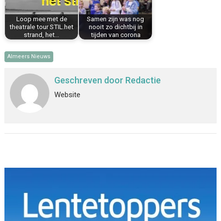
Loop mee met de
Samen zijn was nog
theatrale tour STIL.het
nooit zo dichtbij in
strand, het…
tijden van corona
Almeers Nieuws
Geschreven door
Redactie
Website