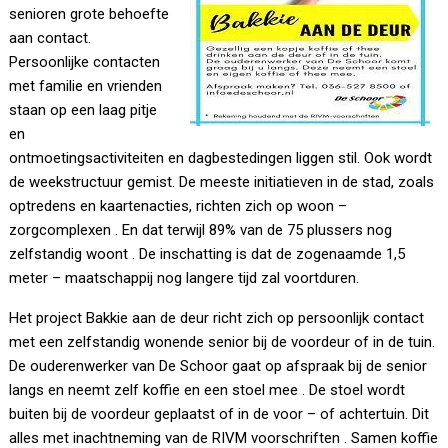
senioren grote behoefte
aan contact.
Persoonlijke contacten
met familie en vrienden
staan op een laag pitje
en
ontmoetingsactiviteiten en dagbestedingen liggen stil. Ook wordt
de weekstructuur gemist. De meeste initiatieven in de stad, zoals
optredens en kaartenacties, richten zich op woon –
zorgcomplexen . En dat terwijl 89% van de 75 plussers nog
zelfstandig woont . De inschatting is dat de zogenaamde 1,5
meter – maatschappij nog langere tijd zal voortduren.
Het project Bakkie aan de deur richt zich op persoonlijk contact
met een zelfstandig wonende senior bij de voordeur of in de tuin.
De ouderenwerker van De Schoor gaat op afspraak bij de senior
langs en neemt zelf koffie en een stoel mee . De stoel wordt
buiten bij de voordeur geplaatst of in de voor – of achtertuin. Dit
alles met inachtneming van de RIVM voorschriften . Samen koffie