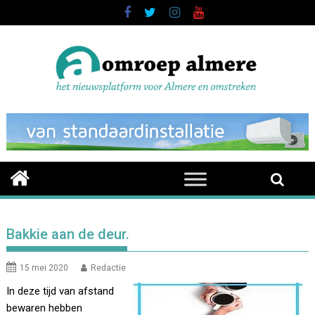
Skip
to
content
Bakkie aan de deur.
15 mei 2020
Redactie
In deze tijd van afstand
bewaren hebben