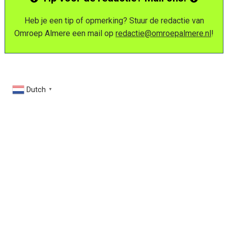
Heb je een tip of opmerking? Stuur de redactie van
Omroep Almere een mail op
redactie@omroepalmere.nl
!
Dutch
▼