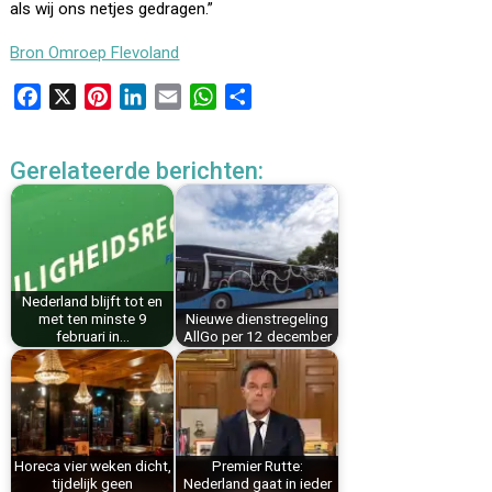
als wij ons netjes gedragen.”
Bron Omroep Flevoland
F
X
P
L
E
W
D
a
i
i
m
h
e
c
n
n
a
a
l
Gerelateerde berichten:
e
t
k
i
t
e
b
e
e
l
s
n
o
r
d
A
o
e
I
p
k
s
n
p
Nederland blijft tot en
t
met ten minste 9
Nieuwe dienstregeling
februari in…
AllGo per 12 december
Horeca vier weken dicht,
Premier Rutte:
tijdelijk geen
Nederland gaat in ieder