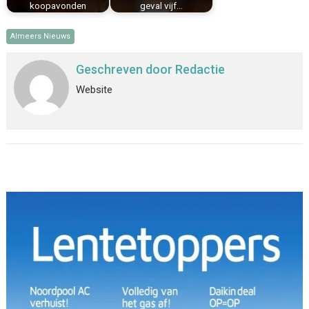
koopavonden
geval vijf…
Almeers Nieuws
Geschreven door
Redactie
Website