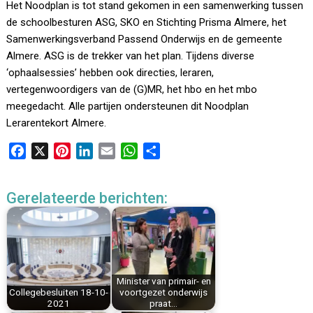
Het Noodplan is tot stand gekomen in een samenwerking tussen
de schoolbesturen ASG, SKO en Stichting Prisma Almere, het
Samenwerkingsverband Passend Onderwijs en de gemeente
Almere. ASG is de trekker van het plan. Tijdens diverse
‘ophaalsessies’ hebben ook directies, leraren,
vertegenwoordigers van de (G)MR, het hbo en het mbo
meegedacht. Alle partijen ondersteunen dit Noodplan
Lerarentekort Almere.
F
X
P
L
E
W
D
a
i
i
m
h
e
c
n
n
a
a
l
Gerelateerde berichten:
e
t
k
i
t
e
b
e
e
l
s
n
o
r
d
A
o
e
I
p
k
s
n
p
Minister van primair- en
t
Collegebesluiten 18-10-
voortgezet onderwijs
2021
praat…