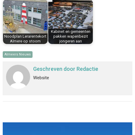
Kabinet en gemeenten
Noodplan Lerarentekort
pakken wapenbezit
Almere op stoom
jongeren aan
Almeers Nieuws
Geschreven door
Redactie
Website