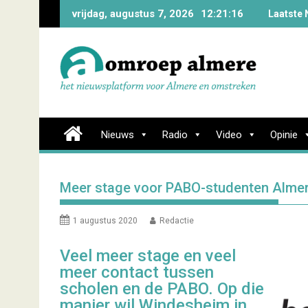
Skip
vrijdag, augustus 7, 2026
12:21:17
Laatste 
to
content
Nieuws
Radio
Video
Opinie
Meer stage voor PABO-studenten Alme
1 augustus 2020
Redactie
Veel meer stage en veel
meer contact tussen
scholen en de PABO. Op die
manier wil Windesheim in