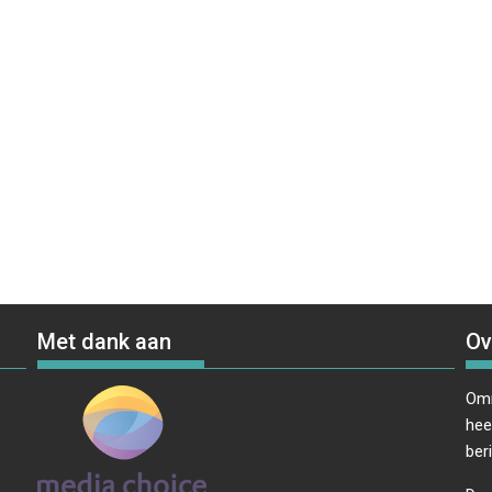
Met dank aan
Ov
Omr
hee
ber