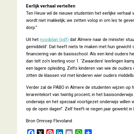
Eerlijk verhaal vertellen
Ten Heuw wil de nieuwe studenten het eerlijke verhaal v
wordt niet makkelijk; we zetten volop in om les te geve
dorp.”
Uit het
noodplan (pdf)
dat Almere naar de minister stuu
gemiddeld’. Dat heeft niets te maken met hun gewicht
financiering van de basisschool. Als een kind ouders 
dan telt zo’n leerling voor 1. ‘Zwaardere’ leerlingen 
een lagere opleiding. Zelfs kinderen van wie de ouders
zitten de klassen vol met kinderen wier ouders middel
Verder zal de PABO in Almere de studenten wijzen op het
lerarentekort van twintig procent; in het basisonderwijs
onderwijs en het speciaal voortgezet onderwijs willen w
op de open dagen”. Zelf heeft-ie negen jaar gewerkt in 
Bron Omroep Flevoland
F
X
P
L
E
W
D