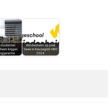
-studenten
Windesheim op plek
heim krijgen
twee in Keuzegids HBO
nggarantie
2024