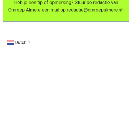
Heb je een tip of opmerking? Stuur de redactie van
Omroep Almere een mail op
redactie@omroepalmere.nl
!
Dutch
▼