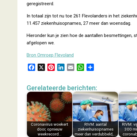
geregistreerd.
In totaal zijn tot nu toe 261 Flevolanders in het zie
11.457 ziekenhuisopnames, 27 meer dan woensdag.
Hieronder kun je zien hoe de aantallen besmettingen,
afgelopen we.
Bron Omroep Flevoland
F
X
P
L
E
W
D
a
i
i
m
h
e
c
n
n
a
a
l
Gerelateerde berichten:
e
t
k
i
t
e
b
e
e
l
s
n
o
r
d
A
o
e
I
p
k
s
n
p
Coronavirus woekert
RIVM: aantal
RIVM: vi
t
door, opnieuw
ziekenhuisopnames
300 mi
weekrecord…
meer dan verdubbeld,…
corona