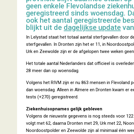
geen enkele Flevolandse zieken
geregistreerd sinds woensdag. D
ook het aantal geregistreerde be
blijkt uit de
dagelijkse update
van
In Lelystad staat het totaal aantal sterfgevallen door
sterfgevallen. In Dronten zijn het er 11, in Noordoostp
Urk en Zeewolde zijn er de afgelopen twee weken geen 
Het totale aantal Nederlanders dat officieel is overlede
28 meer dan op woensdag.
Volgens het RIVM zijn er nu 863 mensen in Flevoland po
dan woensdag. Alleen in Almere en Dronten kwam er een 
tests (+270) geregistreerd.
Ziekenhuisopnames gelijk gebleven
Volgens de nieuwste gegevens is nog steeds voor 122
volgt met 62, daarna Dronten met 29, Urk met 22, Noo
Noordoostpolder en Zeewolde zijn al minimaal één we