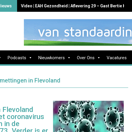
Nieuws
Video | EAH Gezondheid | Aflevering 29 – Gast Bertie Ko
Podcasts
Nieuwkomers
Over Ons
Vacatures
mettingen in Flevoland
n Flevoland
et coronavirus
n in de
73. Verder is er