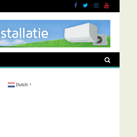
ussen
Dutch
▼