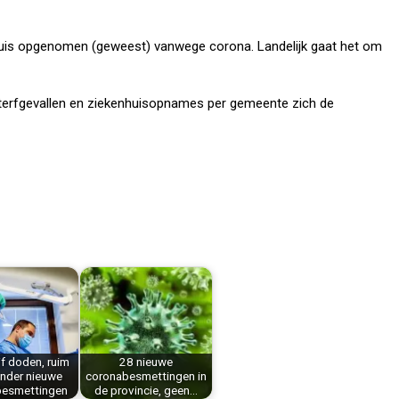
kenhuis opgenomen (geweest) vanwege corona. Landelijk gaat het om
 sterfgevallen en ziekenhuisopnames per gemeente zich de
jf doden, ruim
28 nieuwe
nder nieuwe
coronabesmettingen in
besmettingen
de provincie, geen…