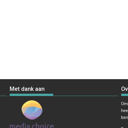
Met dank aan
Ov
Omr
hee
ber