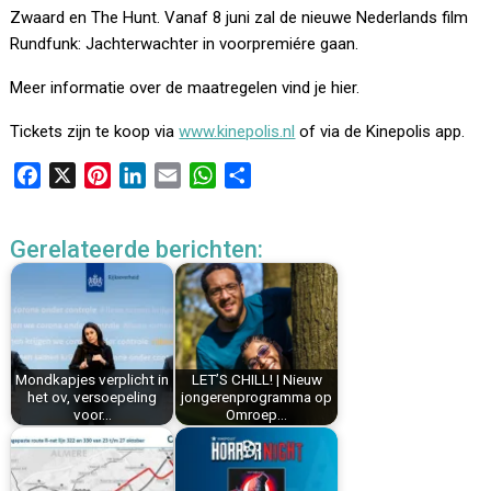
Zwaard en The Hunt. Vanaf 8 juni zal de nieuwe Nederlands film
Rundfunk: Jachterwachter in voorpremiére gaan.
Meer informatie over de maatregelen vind je hier.
Tickets zijn te koop via
www.kinepolis.nl
of via de Kinepolis app.
F
X
P
L
E
W
D
a
i
i
m
h
e
c
n
n
a
a
l
Gerelateerde berichten:
e
t
k
i
t
e
b
e
e
l
s
n
o
r
d
A
o
e
I
p
k
s
n
p
Mondkapjes verplicht in
LET’S CHILL! | Nieuw
t
het ov, versoepeling
jongerenprogramma op
voor…
Omroep…