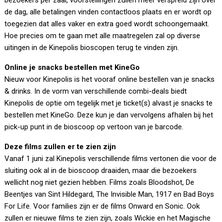
bezoekers per zaal, voorstellingen zullen meer verspreid zijn over
de dag, alle betalingen vinden contactloos plaats en er wordt op
toegezien dat alles vaker en extra goed wordt schoongemaakt.
Hoe precies om te gaan met alle maatregelen zal op diverse
uitingen in de Kinepolis bioscopen terug te vinden zijn.
Online je snacks bestellen met KineGo
Nieuw voor Kinepolis is het vooraf online bestellen van je snacks
& drinks. In de vorm van verschillende combi-deals biedt
Kinepolis de optie om tegelijk met je ticket(s) alvast je snacks te
bestellen met KineGo. Deze kun je dan vervolgens afhalen bij het
pick-up punt in de bioscoop op vertoon van je barcode.
Deze films zullen er te zien zijn
Vanaf 1 juni zal Kinepolis verschillende films vertonen die voor de
sluiting ook al in de bioscoop draaiden, maar die bezoekers
wellicht nog niet gezien hebben. Films zoals Bloodshot, De
Beentjes van Sint Hildegard, The Invisible Man, 1917 en Bad Boys
For Life. Voor families zijn er de films Onward en Sonic. Ook
zullen er nieuwe films te zien zijn, zoals Wickie en het Magische