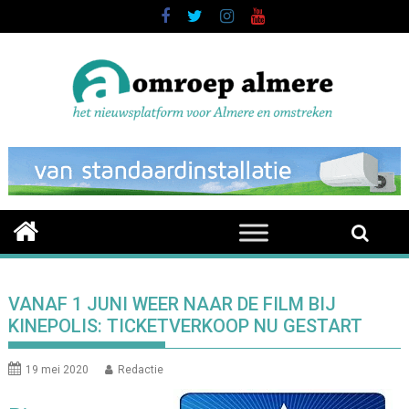
Skip
to
content
VANAF 1 JUNI WEER NAAR DE FILM BIJ
KINEPOLIS: TICKETVERKOOP NU GESTART
19 mei 2020
Redactie