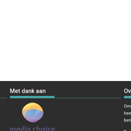
Met dank aan
Ov
Omr
hee
ber