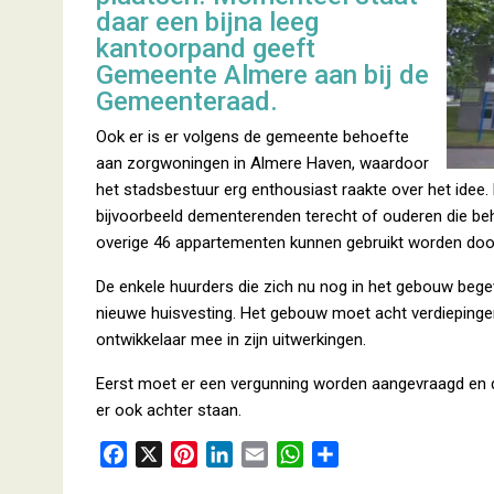
daar een bijna leeg
kantoorpand geeft
Gemeente Almere aan bij de
Gemeenteraad.
Ook er is er volgens de gemeente behoefte
aan zorgwoningen in Almere Haven, waardoor
het stadsbestuur erg enthousiast raakte over het idee
bijvoorbeeld dementerenden terecht of ouderen die beh
overige 46 appartementen kunnen gebruikt worden door 
De enkele huurders die zich nu nog in het gebouw be
nieuwe huisvesting. Het gebouw moet acht verdiepingen
ontwikkelaar mee in zijn uitwerkingen.
Eerst moet er een vergunning worden aangevraagd en d
er ook achter staan.
F
X
P
L
E
W
D
a
i
i
m
h
e