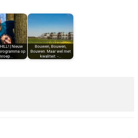
HILL! | Nieuw
Bouwen, Bouwen,
nprogramma op
Bouwen. Maar wel met
mroep…
kwaliteit. -…