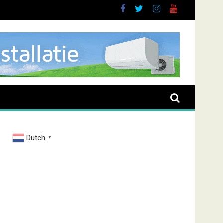
rand Zenderstraat
Dutch
▼