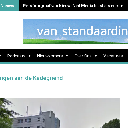
 Nieuws
Persfotograaf van NieuwsNed Media blust als eerste b
Podcasts
Nieuwkomers
Over Ons
Vacatures
ngen aan de Kadegriend