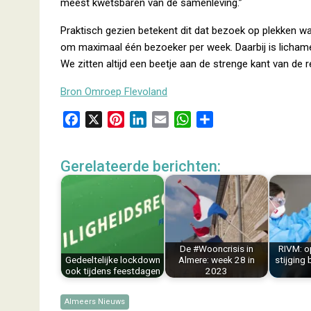
meest kwetsbaren van de samenleving.”
Praktisch gezien betekent dit dat bezoek op plekken wa
om maximaal één bezoeker per week. Daarbij is lichame
We zitten altijd een beetje aan de strenge kant van de 
Bron Omroep Flevoland
F
X
P
L
E
W
D
a
i
i
m
h
e
c
n
n
a
a
l
Gerelateerde berichten:
e
t
k
i
t
e
b
e
e
l
s
n
o
r
d
A
o
e
I
p
k
s
n
p
De #Wooncrisis in
RIVM: o
t
Gedeeltelijke lockdown
Almere: week 28 in
stijging
ook tijdens feestdagen
2023
Almeers Nieuws