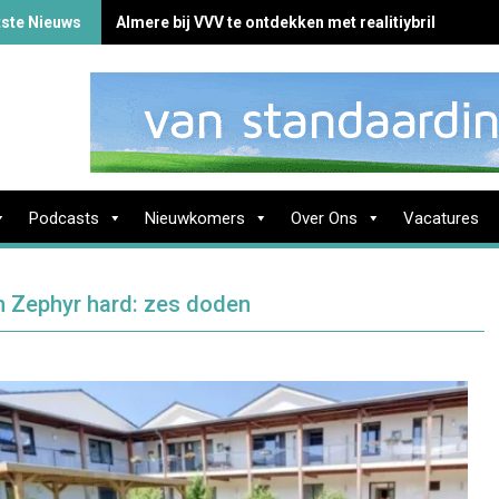
tste Nieuws
Almere bij VVV te ontdekken met realitiybril
Podcasts
Nieuwkomers
Over Ons
Vacatures
m Zephyr hard: zes doden