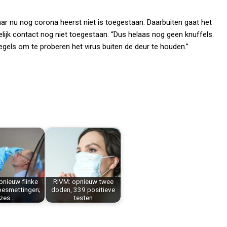
ar nu nog corona heerst niet is toegestaan. Daarbuiten gaat het
lijk contact nog niet toegestaan. “Dus helaas nog geen knuffels.
regels om te proberen het virus buiten de deur te houden.”
pnieuw flinke
RIVM: opnieuw twee
 besmettingen;
doden, 339 positieve
zes…
testen