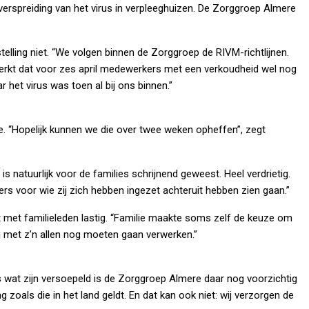
verspreiding van het virus in verpleeghuizen. De Zorggroep Almere
elling niet. “We volgen binnen de Zorggroep de RIVM-richtlijnen.
merkt dat voor zes april medewerkers met een verkoudheid wel nog
 het virus was toen al bij ons binnen.”
. “Hopelijk kunnen we die over twee weken opheffen”, zegt
s natuurlijk voor de families schrijnend geweest. Heel verdrietig.
rs voor wie zij zich hebben ingezet achteruit hebben zien gaan.”
met familieleden lastig. “Familie maakte soms zelf de keuze om
ij met z’n allen nog moeten gaan verwerken.”
 wat zijn versoepeld is de Zorggroep Almere daar nog voorzichtig
 zoals die in het land geldt. En dat kan ook niet: wij verzorgen de