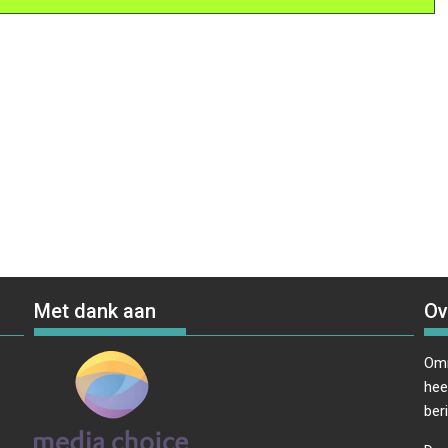
Met dank aan
Ov
Omr
hee
ber