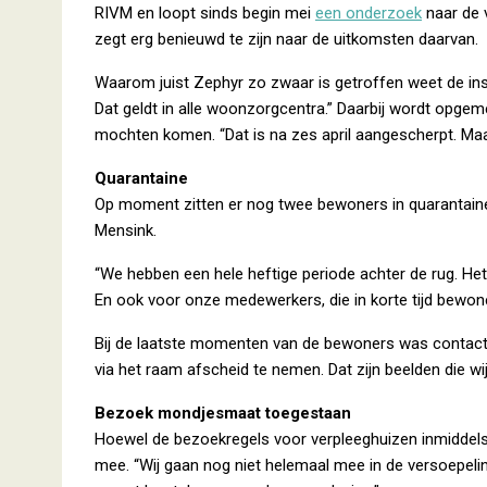
RIVM en loopt sinds begin mei
een onderzoek
naar de 
zegt erg benieuwd te zijn naar de uitkomsten daarvan.
Waarom juist Zephyr zo zwaar is getroffen weet de inst
Dat geldt in alle woonzorgcentra.” Daarbij wordt opge
mochten komen. “Dat is na zes april aangescherpt. Maar
Quarantaine
Op moment zitten er nog twee bewoners in quarantaine
Mensink.
“We hebben een hele heftige periode achter de rug. Het i
En ook voor onze medewerkers, die in korte tijd bewone
Bij de laatste momenten van de bewoners was contact 
via het raam afscheid te nemen. Dat zijn beelden die w
Bezoek mondjesmaat toegestaan
Hoewel de bezoekregels voor verpleeghuizen inmiddels
mee. “Wij gaan nog niet helemaal mee in de versoepeling