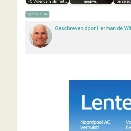
FC Volendam blij met…
nieuwe…
bij sele
Sport Nieuws
Geschreven door
Herman de Wi