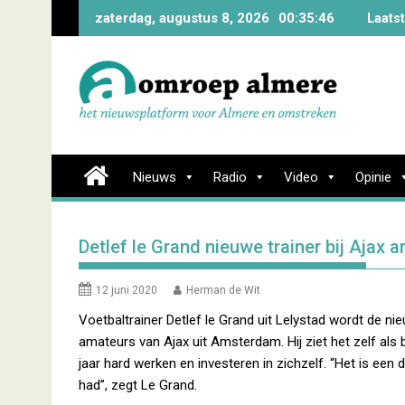
Skip
zaterdag, augustus 8, 2026
00:35:47
Laats
to
content
Nieuws
Radio
Video
Opinie
Detlef le Grand nieuwe trainer bij Ajax 
12 juni 2020
Herman de Wit
Voetbaltrainer Detlef le Grand uit Lelystad wordt de ni
amateurs van Ajax uit Amsterdam. Hij ziet het zelf als
jaar hard werken en investeren in zichzelf. “Het is een dr
had”, zegt Le Grand.