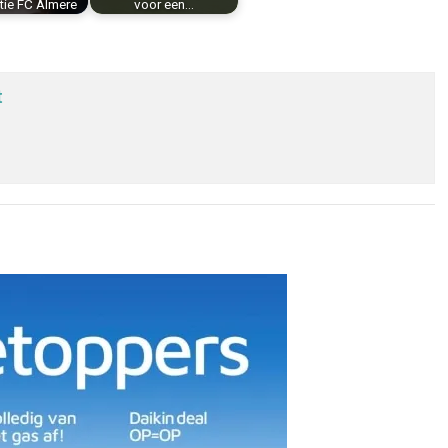
ctie FC Almere
voor een…
t