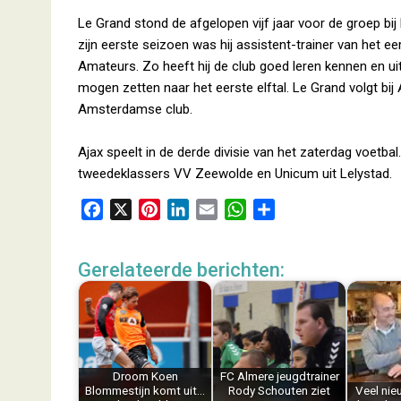
Le Grand stond de afgelopen vijf jaar voor de groep bij 
zijn eerste seizoen was hij assistent-trainer van het eer
Amateurs. Zo heeft hij de club goed leren kennen en uit
mogen zetten naar het eerste elftal. Le Grand volgt bij 
Amsterdamse club.
Ajax speelt in de derde divisie van het zaterdag voetbal.
tweedeklassers VV Zeewolde en Unicum uit Lelystad.
F
X
P
L
E
W
D
a
i
i
m
h
e
c
n
n
a
a
l
Gerelateerde berichten:
e
t
k
i
t
e
b
e
e
l
s
n
o
r
d
A
o
e
I
p
k
s
n
p
Droom Koen
FC Almere jeugdtrainer
t
Blommestijn komt uit…
Rody Schouten ziet
Veel nie