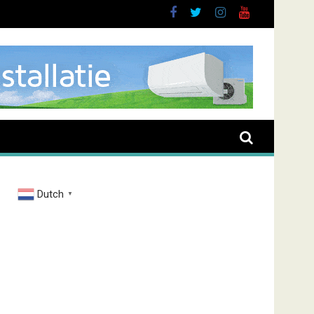
buurt
Dutch
▼