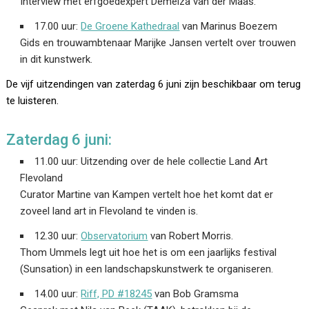
Interview met erfgoedexpert Demelza van der Maas.
17.00 uur:
De Groene Kathedraal
van Marinus Boezem
Gids en trouwambtenaar Marijke Jansen vertelt over trouwen
in dit kunstwerk.
De vijf uitzendingen van zaterdag 6 juni zijn beschikbaar om terug
te luisteren.
Zaterdag 6 juni:
11.00 uur: Uitzending over de hele collectie Land Art
Flevoland
Curator Martine van Kampen vertelt hoe het komt dat er
zoveel land art in Flevoland te vinden is.
12.30 uur:
Observatorium
van Robert Morris.
Thom Ummels legt uit hoe het is om een jaarlijks festival
(Sunsation) in een landschapskunstwerk te organiseren.
14.00 uur:
Riff, PD #18245
van Bob Gramsma