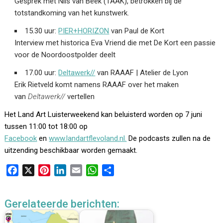
Gesprek met Nils van Beek (TAAK), betrokken bij de
totstandkoming van het kunstwerk.
15.30 uur:
PIER+HORIZON
van Paul de Kort
Interview met historica Eva Vriend die met De Kort een passie
voor de Noordoostpolder deelt
17.00 uur:
Deltawerk//
van RAAAF | Atelier de Lyon
Erik Rietveld komt namens RAAAF over het maken
van
Deltawerk//
vertellen
Het Land Art Luisterweekend kan beluisterd worden op 7 juni
tussen 11:00 tot 18:00 op
Facebook
en
www.landartflevoland.nl.
De podcasts zullen na de
uitzending beschikbaar worden gemaakt.
F
X
P
L
E
W
D
a
i
i
m
h
e
c
n
n
a
a
l
Gerelateerde berichten:
e
t
k
i
t
e
b
e
e
l
s
n