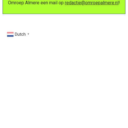
Omroep Almere een mail op
redactie@omroepalmere.nl
!
Dutch
▼