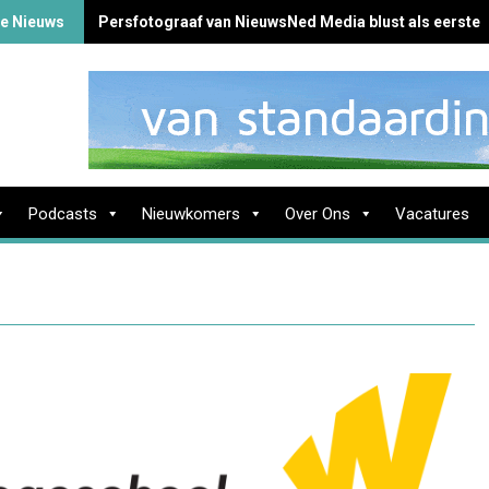
te Nieuws
Persfotograaf van NieuwsNed Media blust als eerste 
Podcasts
Nieuwkomers
Over Ons
Vacatures