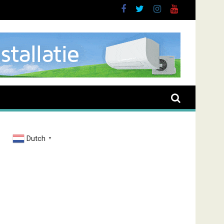
brand Zenderstraat
Dutch
▼