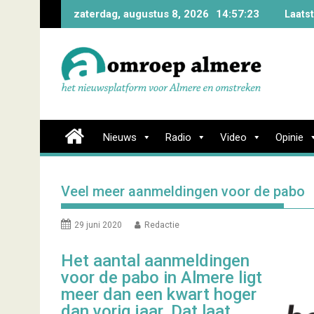
Skip
zaterdag, augustus 8, 2026
14:57:24
Laats
to
content
Nieuws
Radio
Video
Opinie
Veel meer aanmeldingen voor de pabo
29 juni 2020
Redactie
Het aantal aanmeldingen
voor de pabo in Almere ligt
meer dan een kwart hoger
dan vorig jaar. Dat laat