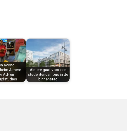
n avond
heim Almere
Almere gaat voor een
r Ad- en
studentencampus in de
ijdstudies
binnenstad