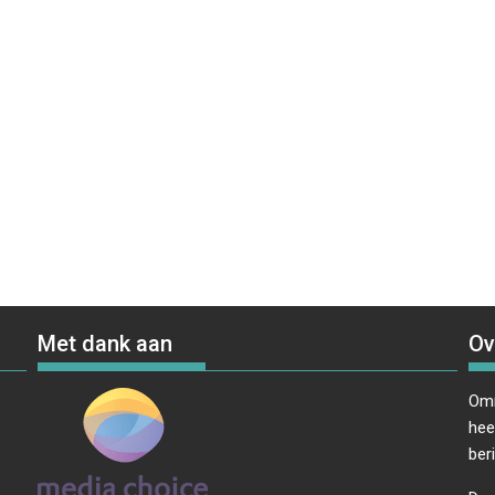
Met dank aan
Ov
Omr
hee
ber