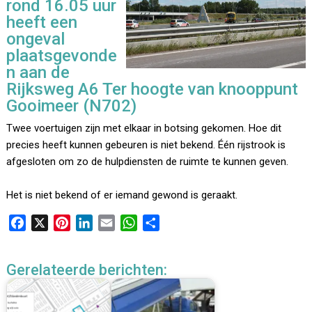
rond 16.05 uur
heeft een
ongeval
plaatsgevonde
n aan de
Rijksweg A6 Ter hoogte van knooppunt
Gooimeer (N702)
Twee voertuigen zijn met elkaar in botsing gekomen. Hoe dit
precies heeft kunnen gebeuren is niet bekend. Één rijstrook is
afgesloten om zo de hulpdiensten de ruimte te kunnen geven.
Het is niet bekend of er iemand gewond is geraakt.
F
X
P
L
E
W
D
a
i
i
m
h
e
c
n
n
a
a
l
Gerelateerde berichten:
e
t
k
i
t
e
b
e
e
l
s
n
o
r
d
A