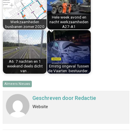
o
e
I
p
k
s
n
p
Hele week avond en
t
Werkzaamheden
nacht werkzaamheden
busbanen zomer 2020
A27-A1
A6: 7 nachten en 1
weekend deels dicht
Ernstig ongeval Tussen
van…
de Vaarten: bestuurder…
Almeers Nieuws
Geschreven door
Redactie
Website