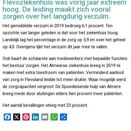
Flevoziekenhuis was vorig jaar extreem
hoog. De leiding maakt zich vooral
zorgen over het langdurig verzuim.
Het gemiddelde verzuim in 2019 bedroeg 6,1 procent. Ten
opzichte van langer geleden is dat voor het ziekenhuis hoog.
Landelijk lag het percentage in de zorg op 5,9 en over het geheel
op 4,0. Overigens lijkt het verzuim dit jaar mee te vallen.
Ook baart de schaarste aan medewerkers met bepaalde functies
het bestuur zorgen. Het Almeerse ziekenhuis kreeg in 2019 te
maken met extra toestroom van patiënten. Verminderd aanbod
van zorg in Flevoland leidde tot meer drukte. Waar mogelijk werd
de zorgcapaciteit vergroot. De Spoedeisende hulp van Almere
kreeg mede door sluitingen elders tien procent meer patiënten.
Het aantal bevallingen steeg met 23 procent.
F
X
P
L
E
W
D
a
i
i
m
h
e
c
n
n
a
a
l