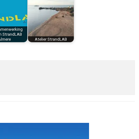
samenwerking
en StrandLAB
Almere
Atelier StrandLAB