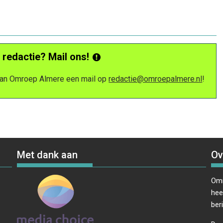
 redactie? Mail ons!
 van Omroep Almere een mail op
redactie@omroepalmere.nl
!
Met dank aan
Ov
Omr
hee
ber