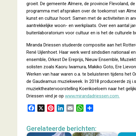
groeit. De gemeente Almere, de provincie Flevoland, d
programma met afspraken over de toekomst van Almere,
kunst en cultuur hoort. Samen met de activiteiten in a
aantrekkelijke woon- en werkplaats. Over een aantal jar
buitenlaboratorium voor cultuur en is het de culturele 
Miranda Driessen studeerde compositie aan het Rotte
René Uijlenhoet. Haar werk werd sindsdien nationaal en
ensemble, Orkest De Ereprijs, Nieuw Ensemble, Muziek
solisten zoals Kaoru Iwamura, Makiko Goto, Ere Lievo
Werken van haar waren o.a. te beluisteren tijdens het
de Gaudeamus muziekweek. In 2018 produceerde zij i.s
muziektheatervoorstelling Koerikoeloem naar het gelij
Driessen vind je op
www.mirandadriessen.com
.
F
X
P
L
E
W
D
a
i
i
m
h
e
c
n
n
a
a
l
Gerelateerde berichten:
e
t
k
i
t
e