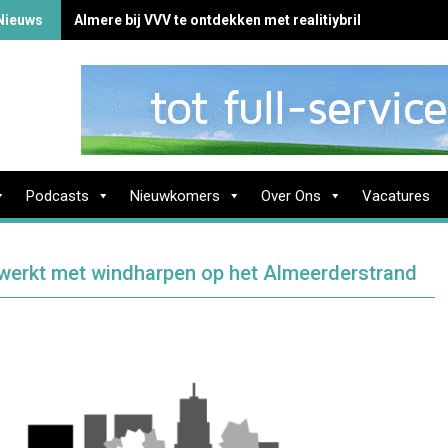
Nieuws
Almere bij VVV te ontdekken met realitiybril
Podcasts
Nieuwkomers
Over Ons
Vacatures
werkt met windharpen op het Almeerderstrand