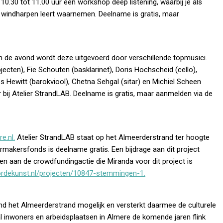
10.30 tot 11.00 uur een workshop deep listening, waarbij je als
 windharpen leert waarnemen. Deelname is gratis, maar
n de avond wordt deze uitgevoerd door verschillende topmusici.
jecten), Fie Schouten (basklarinet), Doris Hochscheid (cello),
es Hewitt (barokviool), Chetna Sehgal (sitar) en Michiel Scheen
ur bij Atelier StrandLAB. Deelname is gratis, maar aanmelden via de
e.nl.
Atelier StrandLAB staat op het Almeerderstrand ter hoogte
rmakersfonds is deelname gratis. Een bijdrage aan dit project
en aan de crowdfundingactie die Miranda voor dit project is
dekunst.nl/projecten/10847-stemmingen-1.
nd het Almeerderstrand mogelijk en versterkt daarmee de culturele
ntal inwoners en arbeidsplaatsen in Almere de komende jaren flink