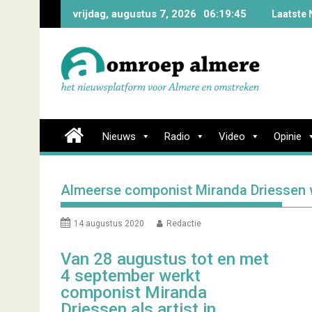
Skip
vrijdag, augustus 7, 2026
06:19:46
Laatste 
to
content
Nieuws
Radio
Video
Opinie
Almeerse componist Miranda Driessen 
14 augustus 2020
Redactie
Van 28 augustus tot en met
4 september werkt
componist Miranda
Driessen als artist in