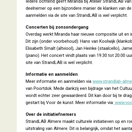
Iedere ochtend geeft Miranda bij Atelier StrandLAB van 
deelnemer op een bijzondere manier de klanken van de
aanmelden via de site van StrandLAB is wel verplicht.
Concerten bij zonsondergang
Overdag werkt Miranda haar nieuwe compositie uit en i
Dit zijn (onder voorbehoud): Hans van Koolwijk (klankob
Elisabeth Smalt (altviool), Jan Heinke (staalcello), Jam
(piano). Het concert vindt plaats van 19.30 tot 20.00 u
site van StrandLAB is wel verplicht.
Informatie en aanmelden
Meer informatie en aanmelden via
www.strandlab-almer
van Poortdok. Mede dankzij een bijdrage van het Cultuu
wordt echter zeer gewaardeerd. Dit kan door bij te drag
gestart bij Voor de kunst. Meer informatie via:
www.voor
Over de initiatiefnemers
StrandLAB Almere maakt culturele initiatieven op en ro
uitstraling van Almere. Dit is belangrijk, omdat het aa