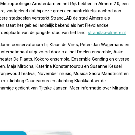
e Metropoolregio Amsterdam en het Rijk hebben in Almere 2.0, een
 vastgelegd dat bij deze groei een aantrekkelijk aanbod aan
ndere stadsdelen versterkt StrandLAB de stad Almere als
en staat het gebied landelijk bekend als het Flevolandse
broedplaats van de jongste stad van het land.
strandlab-almere.nl
rdams conservatorium bij Klaas de Vries, Peter-Jan Wagemans en
 internationaal uitgevoerd door o.a. het Doelen ensemble, Asko
theater De Plaats, Kokoro ensemble, Ensemble Gending en diverse
nen, Maja Mirocha, Katerina Konstantourou en Susanne Kessel.
 Oranjewoud festival, November music, Musica Sacra Maastricht en
.m. stichting Gaudeamus en stichting Klankkaatser de
knamige gedicht van Tjitske Jansen. Meer informatie over Miranda