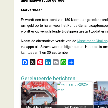
alternatieve route gereden.
Markermeer
Er wordt een toertocht van 180 kilometer gereden ron
om geld op te halen voor het Fonds Gehandicaptensport.
wordt er op verschillende tijdstippen gestart zodat er 
Naast de alternatieve versie van de
IJsselmeer Challen
via apps als Strava worden bijgehouden. Het doel is om 
kan tussen 1 en 30 september.
F
X
P
L
E
W
D
a
i
i
m
h
e
c
n
n
a
a
l
Gerelateerde berichten:
e
t
k
i
t
e
b
e
e
l
s
n
o
r
d
A
o
e
I
p
k
s
n
p
Medi-Mere nieuwe
Will Draper wint
Almere