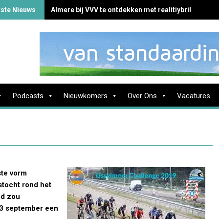
tste Nieuws
Almere bij VVV te ontdekken met realitiybril
Podcasts
Nieuwkomers
Over Ons
Vacatures
ste vorm
tocht rond het
nd zou
 13 september een