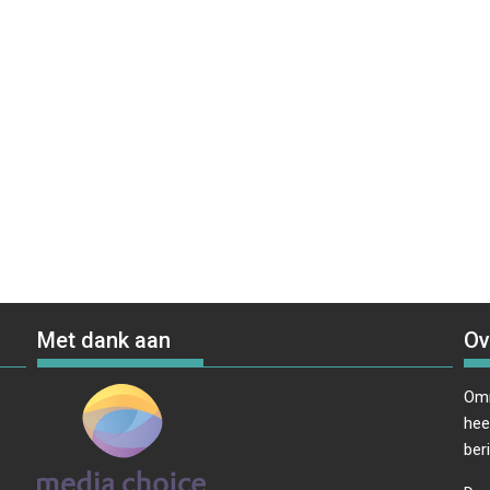
Met dank aan
Ov
Omr
hee
ber