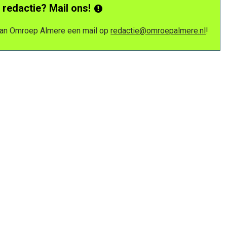
 redactie? Mail ons!
 van Omroep Almere een mail op
redactie@omroepalmere.nl
!