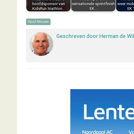
t
hoofdsponsor van
sensationele sprintfinish
weer mid
KidsRun triathlon…
EK…
EK T
Sport Nieuws
Geschreven door
Herman de Wi