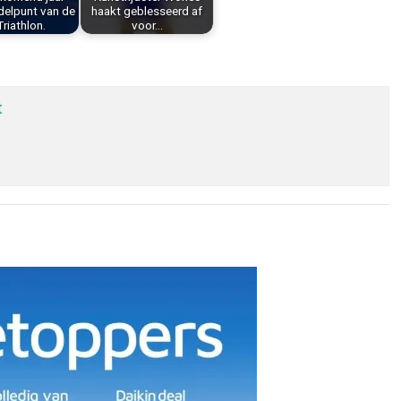
delpunt van de
haakt geblesseerd af
riathlon.
voor…
t