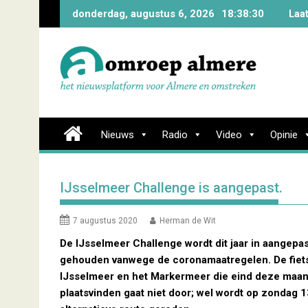
Skip
donderdag, augustus 6, 2026
18:38:31
Laa
to
content
Nieuws
Radio
Video
Opinie
IJsselmeer Challenge is aangepast.
7 augustus 2020
Herman de Wit
De IJsselmeer Challenge wordt dit jaar in aangepa
gehouden vanwege de coronamaatregelen. De fiets
IJsselmeer en het Markermeer die eind deze maa
plaatsvinden gaat niet door; wel wordt op zondag