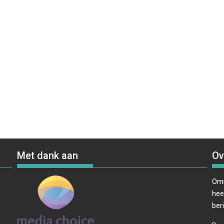
Met dank aan
Ov
Omr
hee
ber