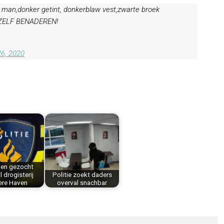
 man,donker getint, donkerblaw vest,zwarte broek
T ZELF BENADEREN!
26, 2020
gen gezocht
l drogisterij
Politie zoekt daders
ere Haven
overval snachbar