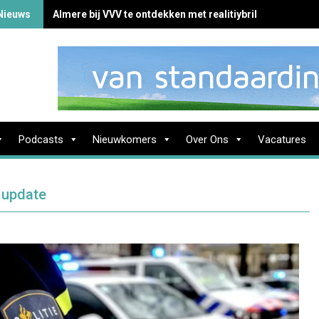
Nieuws
Almere bij VVV te ontdekken met realitiybril
Podcasts
Nieuwkomers
Over Ons
Vacatures
 update