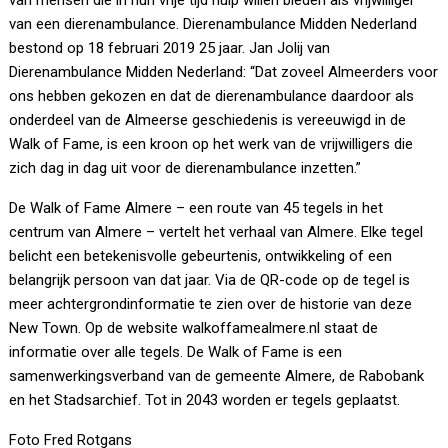
van mensen die in hun vrije tijd hulp willen bieden als vrijwilliger
van een dierenambulance. Dierenambulance Midden Nederland
bestond op 18 februari 2019 25 jaar. Jan Jolij van
Dierenambulance Midden Nederland: “Dat zoveel Almeerders voor
ons hebben gekozen en dat de dierenambulance daardoor als
onderdeel van de Almeerse geschiedenis is vereeuwigd in de
Walk of Fame, is een kroon op het werk van de vrijwilligers die
zich dag in dag uit voor de dierenambulance inzetten.”
De Walk of Fame Almere – een route van 45 tegels in het
centrum van Almere – vertelt het verhaal van Almere. Elke tegel
belicht een betekenisvolle gebeurtenis, ontwikkeling of een
belangrijk persoon van dat jaar. Via de QR-code op de tegel is
meer achtergrondinformatie te zien over de historie van deze
New Town. Op de website walkoffamealmere.nl staat de
informatie over alle tegels. De Walk of Fame is een
samenwerkingsverband van de gemeente Almere, de Rabobank
en het Stadsarchief. Tot in 2043 worden er tegels geplaatst.
Foto Fred Rotgans