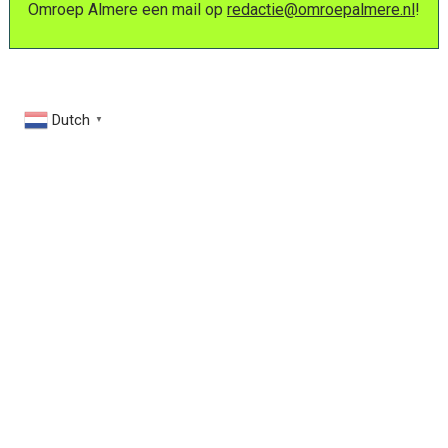
Omroep Almere een mail op
redactie@omroepalmere.nl
!
Dutch
▼