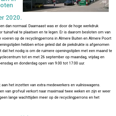
loten
er 2020.
den dan normaal. Daarnaast was er door de hoge werkdruk
 tuinafval te plaatsen en te legen. Er is daarom besloten om van
 te voeren op de recyclingperrons in Almere Buiten en Almere Poort
ningstijden hebben ertoe geleid dat de piekdrukte is afgenomen
ijkt dat het nodig is om de ruimere openingstijden met een maand te
pcyclecentrum tot en met 26 september op maandag, vrijdag en
oensdag en donderdag open van 9.00 tot 17.00 uur.
t aan het inzetten van extra medewerkers en vuilniswagens.
len van grofvuil verkort naar maximaal twee weken en zijn er weer
 geen lange wachttijden meer op de recyclingperrons en het