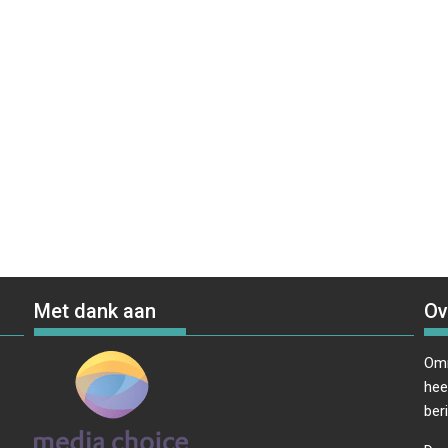
Met dank aan
Ov
Omr
hee
ber