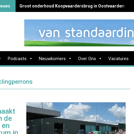
ieuws
Groot onderhoud Koopvaardersbrug in Oostvaardersbuur
Podcasts
Nieuwkomers
Over Ons
Vacatures
clingperrons
maakt
n de
 en
rum in