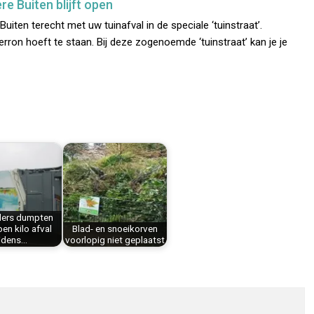
ere Buiten blijft open
uiten terecht met uw tuinafval in de speciale ‘tuinstraat’.
erron hoeft te staan. Bij deze zogenoemde ‘tuinstraat’ kan je je
ders dumpten
oen kilo afval
Blad- en snoeikorven
ijdens…
voorlopig niet geplaatst