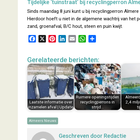
Tijdelijke ‘tuinstraat’ bij recyclingperron Alm
Sinds maandag 8 juni kunt u bij recyclingperron Almere B
Hierdoor hoeft u niet in de algemene wachtrij van het p
zand, groenafval, B/C hout, steen en puin kwijt.
F
X
P
L
E
W
D
a
i
i
m
h
e
c
n
n
a
a
l
Gerelateerde berichten:
e
t
k
i
t
e
b
e
e
l
s
n
o
r
d
A
o
e
I
p
k
s
n
p
Ruimere openingstijden
Almeer
t
Laatste informatie over
recyclingperrons in
2,4 milj
inzamelen afval | Update
strijd…
t
Almeers Nieuws
Geschreven door
Redactie