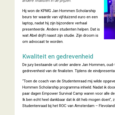
andere finalisten in de prijzen.
Hij won de KPMG Jan Hommen Scholarship
beurs ter waarde van vijfduizend euro en een
laptop, nadat hij zijn bijzondere verhaal
presenteerde. Andere studenten helpen. Dat is
wat Abel drijft naast zijn studie. Zijn droom is
om advocaat te worden.
Kwaliteit en gedrevenheid
De jury bestaande uit onder andere Jan Hommen, oud-t
gedrevenheid van de finalisten. Tijdens de eindpresentati
“Toen de coach van de Studentenraad mij wilde opgeve
Hommen Scholarship programma inhield. Nadat ik door 
paar dagen Empower Survival Camp waren voor alle dee
Ik ben echt heel dankbaar dat ik dit heb mogen doen”, z
Studentenraad bij het ROC van Amsterdam – Flevoland.​