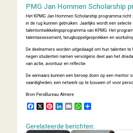
PMG Jan Hommen Scholarship 
Het KPMG Jan Hommen Scholarship programma richt zich
in de rug kunnen gebruiken. Jaarlijks wordt een selec
talentontwikkelingsprogramma van KPMG. Het programm
talentassessment, terugkoppelgesprekken en worksho
De deelnemers worden uitgedaagd om hun talenten te l
negen studenten namen vervolgens deel aan het dried
van actie, avontuur en reflectie.
De winnaars kunnen een beroep doen op een mentor v
vaardigheden, een netwerk op te bouwen of voor persoon
Bron PersBureau Almere
F
X
P
L
E
W
D
a
i
i
m
h
e
c
n
n
a
a
l
Gerelateerde berichten:
e
t
k
i
t
e