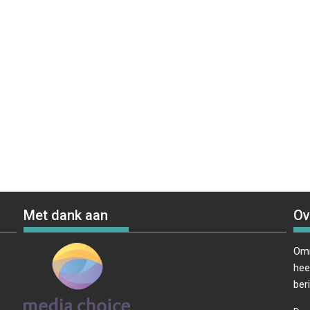
Met dank aan
Ov
Omr
hee
ber