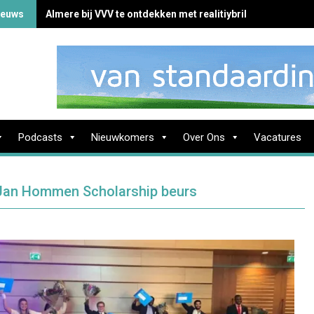
ieuws
Almere bij VVV te ontdekken met realitiybril
Podcasts
Nieuwkomers
Over Ons
Vacatures
 Jan Hommen Scholarship beurs