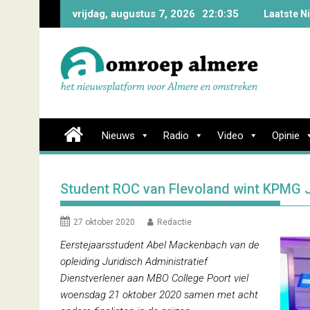
Skip
vrijdag, augustus 7, 2026
22:0:36
Laatste N
to
content
Nieuws
Radio
Video
Opinie
Student ROC van Flevoland wint KPMG
27 oktober 2020
Redactie
Eerstejaarsstudent Abel Mackenbach van de
opleiding Juridisch Administratief
Dienstverlener aan MBO College Poort viel
woensdag 21 oktober 2020 samen met acht