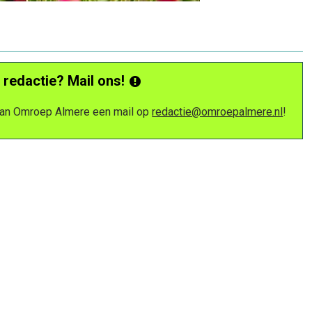
 redactie? Mail ons!
 van Omroep Almere een mail op
redactie@omroepalmere.nl
!