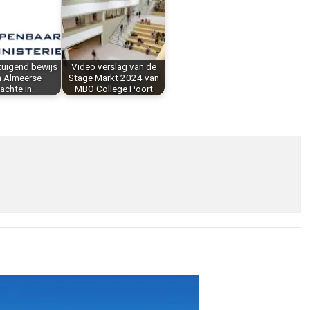
tuigend bewijs
Video verslag van de
n Almeerse
Stage Markt 2024 van
achte in…
MBO College Poort