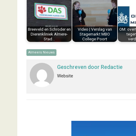
b
e
e
l
s
n
o
r
d
A
o
e
I
p
k
s
n
p
Breeveld en Schroder en
Video | Verslag van
OM: over
t
Dierenkliniek Almere-
Stagemarkt MBO
tege
Stad…
College Poort
verd
Almeers Nieuws
Geschreven door
Redactie
Website