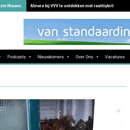
tste Nieuws
Almere bij VVV te ontdekken met realitiybril
Podcasts
Nieuwkomers
Over Ons
Vacatures