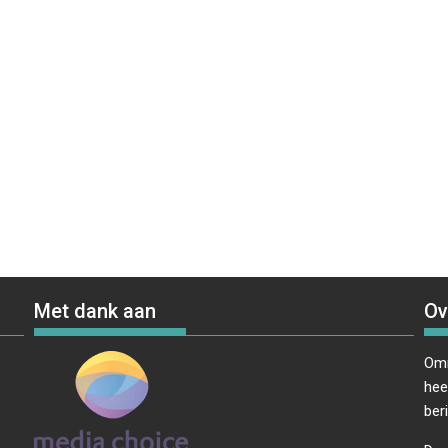
Met dank aan
Ov
Omr
hee
ber