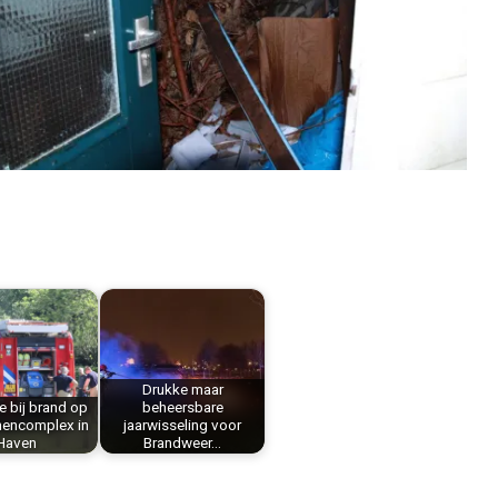
Drukke maar
 bij brand op
beheersbare
nencomplex in
jaarwisseling voor
Haven
Brandweer…