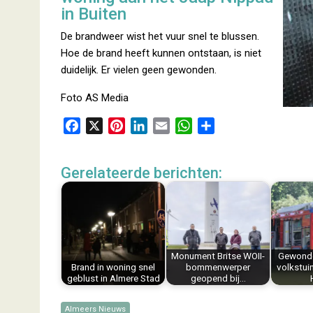
in Buiten
De brandweer wist het vuur snel te blussen.
Hoe de brand heeft kunnen ontstaan, is niet
duidelijk. Er vielen geen gewonden.
Foto AS Media
F
X
P
L
E
W
D
a
i
i
m
h
e
c
n
n
a
a
l
Gerelateerde berichten:
e
t
k
i
t
e
b
e
e
l
s
n
o
r
d
A
o
e
I
p
k
s
n
p
Monument Britse WOII-
Gewonde
t
Brand in woning snel
bommenwerper
volkstui
geblust in Almere Stad
geopend bij…
Almeers Nieuws