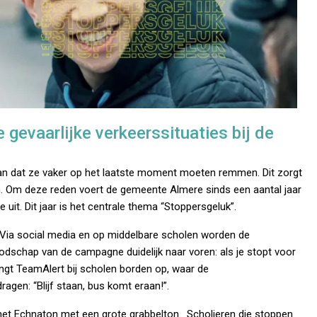
 gevaarlijke verkeerssituaties bij de
an dat ze vaker op het laatste moment moeten remmen. Dit zorgt
en. Om deze reden voert de gemeente Almere sinds een aantal jaar
t. Dit jaar is het centrale thema “Stoppersgeluk”.
 Via social media en op middelbare scholen worden de
odschap van de campagne duidelijk naar voren: als je stopt voor
angt TeamAlert bij scholen borden op, waar de
gen: “Blijf staan, bus komt eraan!”.
et Echnaton met een grote grabbelton. Scholieren die stoppen