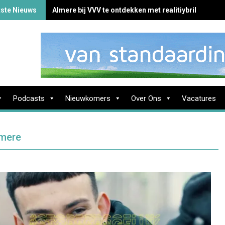
tste Nieuws
Almere bij VVV te ontdekken met realitiybril
Podcasts
Nieuwkomers
Over Ons
Vacatures
lmere