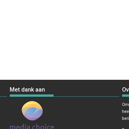
Met dank aan
Ov
Omr
hee
ber