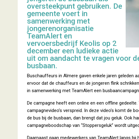
oversteekpunt gebruiken. De
gemeente voert in
samenwerking met
jongerenorganisatie
TeamAlert en
vervoersbedrijf Keolis op 2
december een ludieke actie
uit om aandacht te vragen voor de
busbaan.
Buschauffeurs in Almere gaven enkele jaren geleden a
ervoor dat de chauffeurs en de jongeren flink schrikk
in samenwerking met TeamAlert een busbaancampagne ui
De campagne heeft een online en een offline gedeelte.
campagnevideo’s verspreid. In deze video’s komt de bo
de bus bij de busbaan, dan brengt dat jou geluk. Ook h
campagneboodschap van “Stoppersgeluk” wordt uitgedra
Daarnaast gaan medewerkers van TeamAlert langs bij h