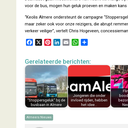
voor de bus, mogen hun geluk proeven en maken kans o
“Keolis Almere ondersteunt de campagne “Stoppersgeluk”.
maar zeker ook voor onze reizigers, die abrupt remme
verkeer veiliger”, vertelt Chris Hogeveen, concessiema
F
X
P
L
E
W
D
a
i
i
m
h
e
c
n
n
a
a
l
Gerelateerde berichten:
e
t
k
i
t
e
b
e
e
l
s
n
o
r
d
A
o
e
I
p
k
s
n
p
Fli
Jongeren die onder
bood
t
“Stoppersgeluk” bij de
invloed rijden, hebben
bezor
busbaan in Almere
het idee…
Ne
Almeers Nieuws