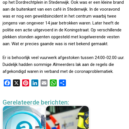
op het Dordrechtplein in Stedenwijk. Ook was er een kleine brand
aan de buitenkant van een café in Stedenwijk. In de vooravond
was er nog een geweldsincident in het centrum waarbij twee
jongens van ongeveer 14 jaar betrokken waren. Later heeft de
politie een actie uitgevoerd in de Koningstraat. Op verschillende
plekken stonden agenten opgesteld met kogelwerende vesten
aan. Wat er precies gaande was is niet bekend gemaakt.
Er is behoorlijk veel vuurwerk afgestoken tussen 24.00-02.00 uur.
Duidelijk hadden sommige Almeerders lak aan de regels die
afgekondigd waren in verband met de coronaproblematiek.
F
X
P
L
E
W
D
a
i
i
m
h
e
c
n
n
a
a
l
Gerelateerde berichten:
e
t
k
i
t
e
b
e
e
l
s
n
o
r
d
A
o
e
I
p