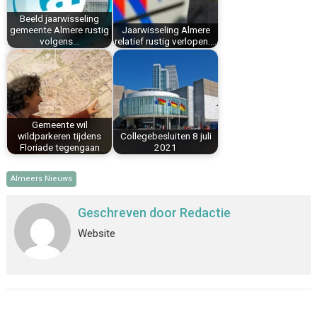
k
s
n
p
Beeld jaarwisseling
t
gemeente Almere rustig
Jaarwisseling Almere
volgens…
relatief rustig verlopen.…
Gemeente wil
wildparkeren tijdens
Collegebesluiten 8 juli
Floriade tegengaan
2021
Almeers Nieuws
Geschreven door
Redactie
Website