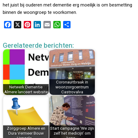
het juist bij ouderen met dementie erg moeilijk is om besmetting
binnen de woongroep te voorkomen.
F
X
P
L
E
W
D
a
i
i
m
h
e
c
n
n
a
a
l
Gerelateerde berichten:
e
t
k
i
t
e
b
e
e
l
s
n
o
r
d
A
o
e
I
p
k
s
n
p
Coronauitbraak in
t
Netwerk Dementie
woonzorgcentrum
Almere lanceert website
Castrovalva
Zorggroep Almere en
Start campagne ‘We zijn
Dura Vermeer Bouw
zelf het medicijn’ om