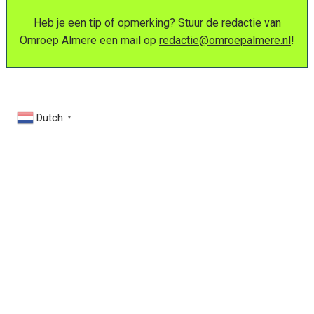
Heb je een tip of opmerking? Stuur de redactie van
Omroep Almere een mail op
redactie@omroepalmere.nl
!
Dutch
▼