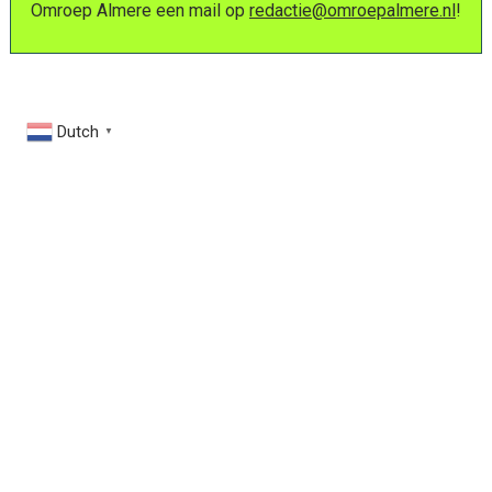
Omroep Almere een mail op
redactie@omroepalmere.nl
!
Dutch
▼