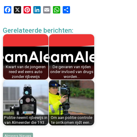
F
X
P
L
E
W
D
a
i
i
m
h
e
c
n
n
a
a
l
Gerelateerde berichten:
e
t
k
i
t
e
b
e
e
l
s
n
o
r
d
A
o
e
I
p
k
s
n
p
Kwart van de jongeren
De gevaren van rijden
t
reed wel eens auto
onder invloed van drugs
zonder rijbewijs
worden…
Politie neemt rijbewijs in
Om aan politie controle
van Almeerder die 193…
te ontkomen rijdt een…
Almeers Nieuws