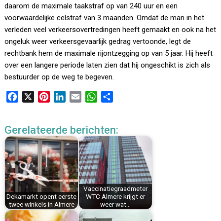
daarom de maximale taakstraf op van 240 uur en een
voorwaardelijke celstraf van 3 maanden. Omdat de man in het
verleden veel verkeersovertredingen heeft gemaakt en ook na het
ongeluk weer verkeersgevaarlijk gedrag vertoonde, legt de
rechtbank hem de maximale rijontzegging op van 5 jaar. Hij heeft
over een langere periode laten zien dat hij ongeschikt is zich als
bestuurder op de weg te begeven.
F
X
P
L
E
W
D
a
i
i
m
h
e
c
n
n
a
a
l
Gerelateerde berichten:
e
t
k
i
t
e
b
e
e
l
s
n
o
r
d
A
o
e
I
p
k
s
n
p
Vaccinatiegraadmeter
t
Dekamarkt opent eerste
WTC Almere krijgt er
twee winkels in Almere
weer wat…