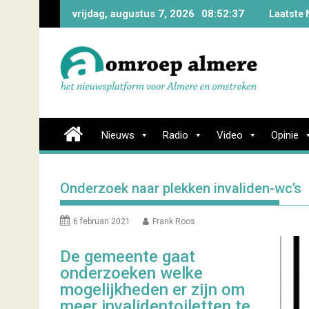
Skip
vrijdag, augustus 7, 2026
08:52:38
Laatste 
to
content
Nieuws
Radio
Video
Opinie
Onderzoek naar plekken invaliden-wc’s
6 februari 2021
Frank Roos
De gemeente gaat
onderzoeken welke
mogelijkheden er zijn om
meer invalidentoiletten te