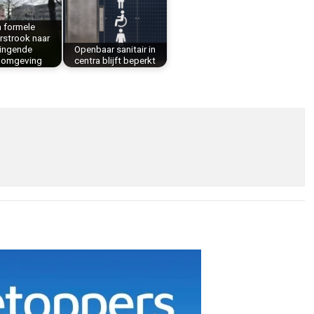
 formele
rstrook naar
ingende
Openbaar sanitair in
omgeving
centra blijft beperkt