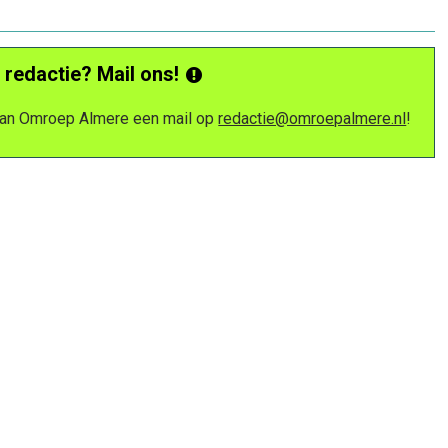
 redactie? Mail ons!
 van Omroep Almere een mail op
redactie@omroepalmere.nl
!