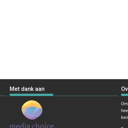
Met dank aan
Ov
Omr
hee
ber