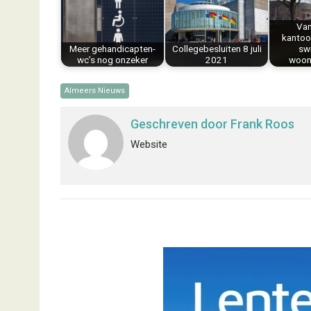
o
e
I
p
k
s
n
p
Van
kantoo
t
Meer gehandicapten-
Collegebesluiten 8 juli
sw
wc’s nog onzeker
2021
woon
Almeers Nieuws
Geschreven door
Frank Roos
Website