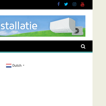
 Almere
Dutch
▼