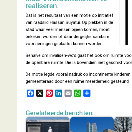
realiseren.
Dat is het resultaat van een motie op initiatief
van raadslid Hassan Buyatui. Op plekken in de
stad waar veel mensen bijeen komen, moet
bekeken worden of daar dergelijke sanitaire
voorzieningen geplaatst kunnen worden.
Behalve om invaliden-wc’s gaat het ook om ruimte voor 
de openbare ruimte. Die is bovendien niet geschikt voo
De motie legde vooral nadruk op incontinente kindere
gemeenteraad door een ruime meerderheid gesteund.
F
X
P
L
E
W
D
a
i
i
m
h
e
c
n
n
a
a
l
Gerelateerde berichten:
e
t
k
i
t
e
b
e
e
l
s
n
o
r
d
A