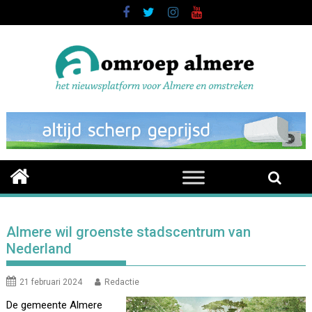
Skip
to
content
Almere wil groenste stadscentrum van
Nederland
21 februari 2024
Redactie
De gemeente Almere