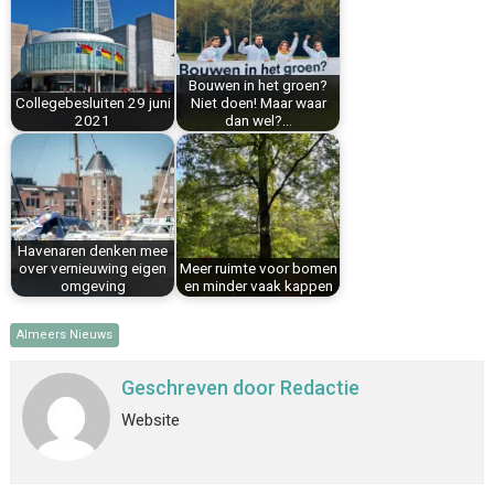
o
r
d
A
o
e
I
p
k
s
n
p
Bouwen in het groen?
t
Collegebesluiten 29 juni
Niet doen! Maar waar
2021
dan wel?…
Havenaren denken mee
over vernieuwing eigen
Meer ruimte voor bomen
omgeving
en minder vaak kappen
Almeers Nieuws
Geschreven door
Redactie
Website