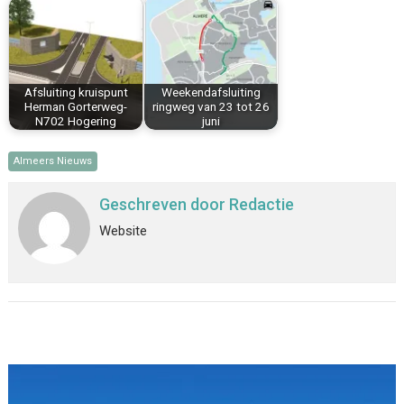
Afsluiting kruispunt
Weekendafsluiting
Herman Gorterweg-
ringweg van 23 tot 26
N702 Hogering
juni
Almeers Nieuws
Geschreven door
Redactie
Website