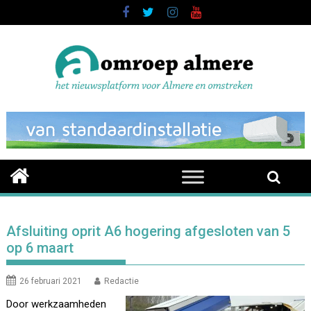
Skip
to
content
Afsluiting oprit A6 hogering afgesloten van 5
op 6 maart
26 februari 2021
Redactie
Door werkzaamheden