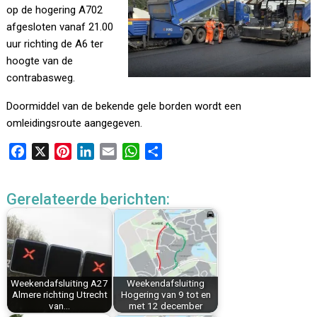
op de hogering A702
afgesloten vanaf 21.00
uur richting de A6 ter
hoogte van de
contrabasweg.
Doormiddel van de bekende gele borden wordt een
omleidingsroute aangegeven.
F
X
P
L
E
W
D
a
i
i
m
h
e
c
n
n
a
a
l
Gerelateerde berichten:
e
t
k
i
t
e
b
e
e
l
s
n
o
r
d
A
o
e
I
p
k
s
n
p
Weekendafsluiting A27
Weekendafsluiting
t
Almere richting Utrecht
Hogering van 9 tot en
van…
met 12 december