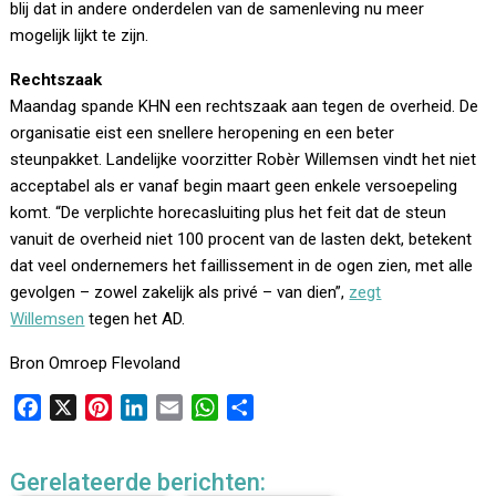
blij dat in andere onderdelen van de samenleving nu meer
mogelijk lijkt te zijn.
Rechtszaak
Maandag spande KHN een rechtszaak aan tegen de overheid. De
organisatie eist een snellere heropening en een beter
steunpakket. Landelijke voorzitter Robèr Willemsen vindt het niet
acceptabel als er vanaf begin maart geen enkele versoepeling
komt. “De verplichte horecasluiting plus het feit dat de steun
vanuit de overheid niet 100 procent van de lasten dekt, betekent
dat veel ondernemers het faillissement in de ogen zien, met alle
gevolgen – zowel zakelijk als privé – van dien”,
zegt
Willemsen
tegen het AD.
Bron Omroep Flevoland
F
X
P
L
E
W
D
a
i
i
m
h
e
c
n
n
a
a
l
Gerelateerde berichten:
e
t
k
i
t
e