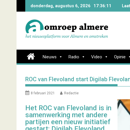
Skip
donderdag, augustus 6, 2026
17:36:12
Laa
to
content
Nieuws
Radio
Video
Opinie
ROC van Flevoland start Digilab Flevola
8 februari 2021
Redactie
Het ROC van Flevoland is in
samenwerking met andere
partijen een nieuw initiatief
gestart: Digilab Flevoland.