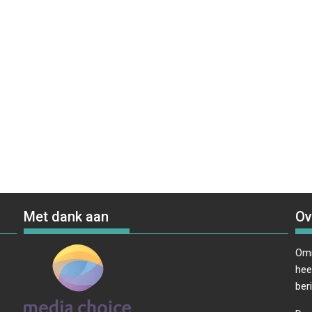
Met dank aan
Ov
Omr
hee
ber