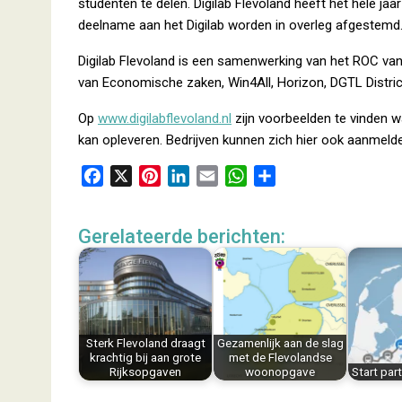
studenten te delen. Digilab Flevoland heeft het hele j
deelname aan het Digilab worden in overleg afgestemd
Digilab Flevoland is een samenwerking van het ROC van
van Economische zaken, Win4All, Horizon, DGTL Distr
Op
www.digilabflevoland.nl
zijn voorbeelden te vinden wa
kan opleveren. Bedrijven kunnen zich hier ook aanmeld
F
X
P
L
E
W
D
a
i
i
m
h
e
c
n
n
a
a
l
Gerelateerde berichten:
e
t
k
i
t
e
b
e
e
l
s
n
o
r
d
A
o
e
I
p
k
s
n
p
Sterk Flevoland draagt
Gezamenlijk aan de slag
t
krachtig bij aan grote
met de Flevolandse
Rijksopgaven
woonopgave
Start part