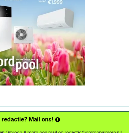
 redactie? Mail ons!
 van Omroep Almere een mail op
redactie@omroepalmere.nl
!