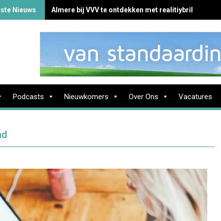
tste Nieuws
Almere bij VVV te ontdekken met realitiybril
Podcasts
Nieuwkomers
Over Ons
Vacatures
nd