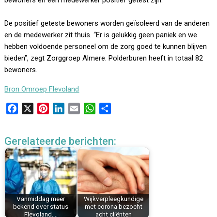
bewoners en een medewerker positief getest zijn.
De positief geteste bewoners worden geïsoleerd van de anderen
en de medewerker zit thuis. “Er is gelukkig geen paniek en we
hebben voldoende personeel om de zorg goed te kunnen blijven
bieden”, zegt Zorggroep Almere. Polderburen heeft in totaal 82
bewoners.
Bron Omroep Flevoland
F
X
P
L
E
W
D
a
i
i
m
h
e
c
n
n
a
a
l
Gerelateerde berichten:
e
t
k
i
t
e
b
e
e
l
s
n
o
r
d
A
o
e
I
p
k
s
n
p
Vanmiddag meer
Wijkverpleegkundige
t
bekend over status
met corona bezocht
Flevoland.…
acht cliënten