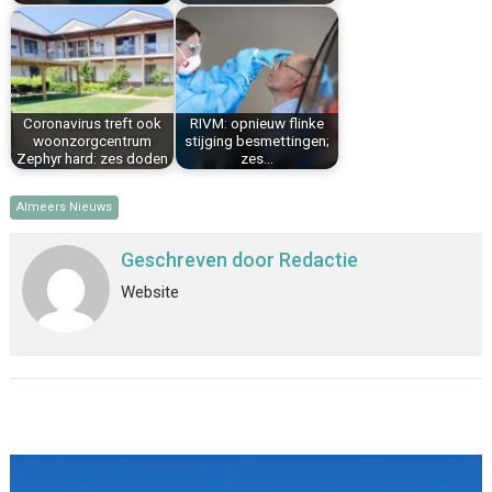
Coronavirus treft ook
RIVM: opnieuw flinke
woonzorgcentrum
stijging besmettingen;
Zephyr hard: zes doden
zes…
Almeers Nieuws
Geschreven door
Redactie
Website