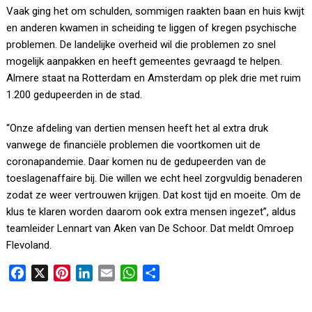
Vaak ging het om schulden, sommigen raakten baan en huis kwijt
en anderen kwamen in scheiding te liggen of kregen psychische
problemen. De landelijke overheid wil die problemen zo snel
mogelijk aanpakken en heeft gemeentes gevraagd te helpen.
Almere staat na Rotterdam en Amsterdam op plek drie met ruim
1.200 gedupeerden in de stad.
“Onze afdeling van dertien mensen heeft het al extra druk
vanwege de financiële problemen die voortkomen uit de
coronapandemie. Daar komen nu de gedupeerden van de
toeslagenaffaire bij. Die willen we echt heel zorgvuldig benaderen
zodat ze weer vertrouwen krijgen. Dat kost tijd en moeite. Om de
klus te klaren worden daarom ook extra mensen ingezet”, aldus
teamleider Lennart van Aken van De Schoor. Dat meldt Omroep
Flevoland.
F
X
P
L
E
W
D
a
i
i
m
h
e
c
n
n
a
a
l