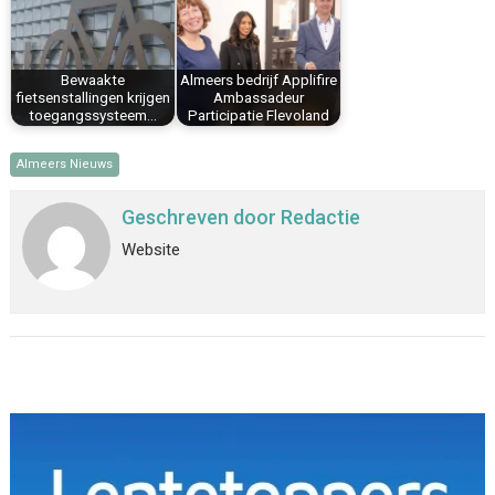
Bewaakte
Almeers bedrijf Applifire
fietsenstallingen krijgen
Ambassadeur
toegangssysteem…
Participatie Flevoland
Almeers Nieuws
Geschreven door
Redactie
Website