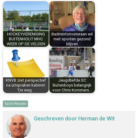
b
e
e
l
s
n
o
r
d
A
o
e
I
p
k
s
n
p
HOCKEYVERENIGING
Badmintonveteraan wil
t
BUITENHOUT MHC
met sporten gezond
WEER OP DE VELDEN
blijven
KNVB ziet perspectief
Jeugdliefde SC
na uitspraken kabinet:
Buitenboys belangrijk
‘De weg…
voor Chris Kommers…
Sport Nieuws
Geschreven door
Herman de Wit