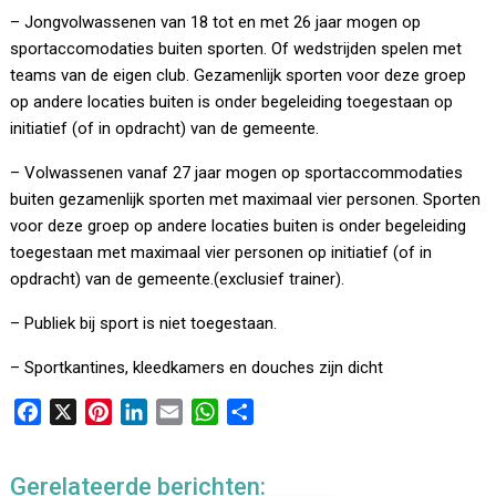
– Jongvolwassenen van 18 tot en met 26 jaar mogen op
sportaccomodaties buiten sporten. Of wedstrijden spelen met
teams van de eigen club. Gezamenlijk sporten voor deze groep
op andere locaties buiten is onder begeleiding toegestaan op
initiatief (of in opdracht) van de gemeente.
– Volwassenen vanaf 27 jaar mogen op sportaccommodaties
buiten gezamenlijk sporten met maximaal vier personen. Sporten
voor deze groep op andere locaties buiten is onder begeleiding
toegestaan met maximaal vier personen op initiatief (of in
opdracht) van de gemeente.(exclusief trainer).
– Publiek bij sport is niet toegestaan.
– Sportkantines, kleedkamers en douches zijn dicht
F
X
P
L
E
W
D
a
i
i
m
h
e
c
n
n
a
a
l
Gerelateerde berichten:
e
t
k
i
t
e