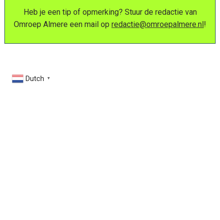
Heb je een tip of opmerking? Stuur de redactie van
Omroep Almere een mail op
redactie@omroepalmere.nl
!
Dutch
▼