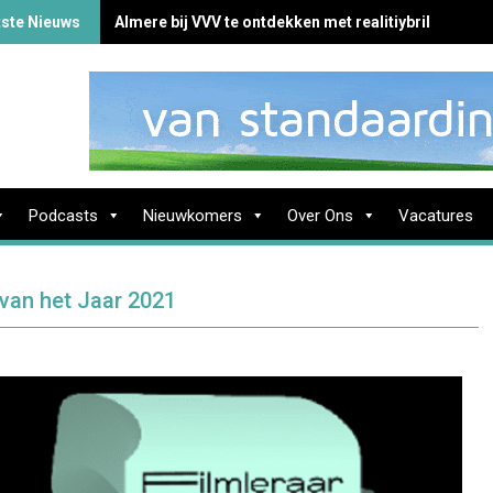
tste Nieuws
Almere bij VVV te ontdekken met realitiybril
Podcasts
Nieuwkomers
Over Ons
Vacatures
 van het Jaar 2021