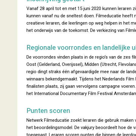
Vanaf 28 april tot en met 15 juni 2020 kunnen leraren 
kunnen vanaf nu de sneltest doen. Filmeducatie heeft n
creatieve leraren, die leerlingen op weg helpen in het 
het onderwijs van de toekomst. De verkiezing van Filmle
Regionale voorrondes en landelijke ui
De voorrondes vinden plaats in de regio’s van de zes f
Oost (Gelderland, Overijssel), Midden (Utrecht, Flevolan
regio dingt straks één afgevaardigde mee naar de lande
winnaars bekendgemaakt. Tijdens het Nederlands Film 
finalisten plaats, zij gaan vervolgens campagne voere
het International Documentary Film Festival Amsterda
Punten scoren
Netwerk Filmeducatie zoekt leraren die gebruik maken 
het beoordelingsmodel. De vakjury beoordeelt hoe de 
toegepast. Leraren scoren punten die binnen de leerdoe