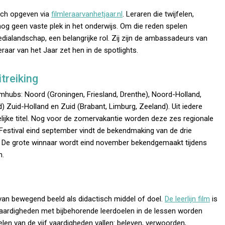
zich opgeven via
filmleraarvanhetjaar.nl
. Leraren die twijfelen,
og geen vaste plek in het onderwijs. Om die reden spelen
medialandschap, een belangrijke rol. Zij zijn de ambassadeurs van
raar van het Jaar zet hen in de spotlights.
treiking
ilmhubs: Noord (Groningen, Friesland, Drenthe), Noord-Holland,
d) Zuid-Holland en Zuid (Brabant, Limburg, Zeeland). Uit iedere
lijke titel. Nog voor de zomervakantie worden deze zes regionale
Festival eind september vindt de bekendmaking van de drie
n. De grote winnaar wordt eind november bekendgemaakt tijdens
m.
van bewegend beeld als didactisch middel of doel.
De leerlijn film
is
vaardigheden met bijbehorende leerdoelen in de lessen worden
len van de vijf vaardigheden vallen: beleven, verwoorden,