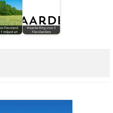
ie Flevoland
Waarde-Ring voor 3
1 miljard uit…
Flevolanders