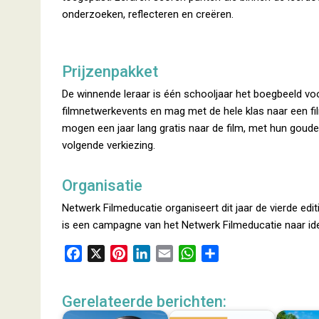
onderzoeken, reflecteren en creëren.
Prijzenpakket
De winnende leraar is één schooljaar het boegbeeld voo
filmnetwerkevents en mag met de hele klas naar een film
mogen een jaar lang gratis naar de film, met hun goude
volgende verkiezing.
Organisatie
Netwerk Filmeducatie organiseert dit jaar de vierde edit
is een campagne van het Netwerk Filmeducatie naar id
F
X
P
L
E
W
D
a
i
i
m
h
e
c
n
n
a
a
l
Gerelateerde berichten:
e
t
k
i
t
e