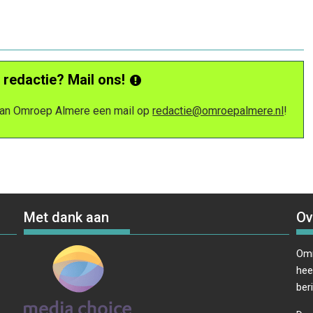
 redactie? Mail ons!
 van Omroep Almere een mail op
redactie@omroepalmere.nl
!
Met dank aan
Ov
Omr
hee
ber