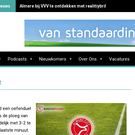
ieuws
Almere bij VVV te ontdekken met realitiybril
Podcasts
Nieuwkomers
Over Ons
Vacatures
t
nd een oefenduel
 de ploeg van
elijk met 3-2 te
 laatste minuut.