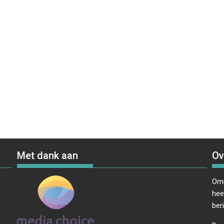
Met dank aan
Ov
Omr
hee
ber