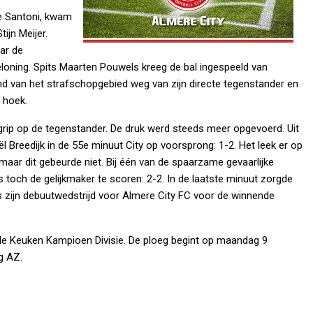
le Santoni, kwam
ijn Meijer.
aar de
eloning. Spits Maarten Pouwels kreeg de bal ingespeeld van
nd van het strafschopgebied weg van zijn directe tegenstander en
 hoek.
rip op de tegenstander. De druk werd steeds meer opgevoerd. Uit
Breedijk in de 55e minuut City op voorsprong: 1-2. Het leek er op
aar dit gebeurde niet. Bij één van de spaarzame gevaarlijke
s toch de gelijkmaker te scoren: 2-2. In de laatste minuut zorgde
s zijn debuutwedstrijd voor Almere City FC voor de winnende
n de Keuken Kampioen Divisie. De ploeg begint op maandag 9
g AZ.