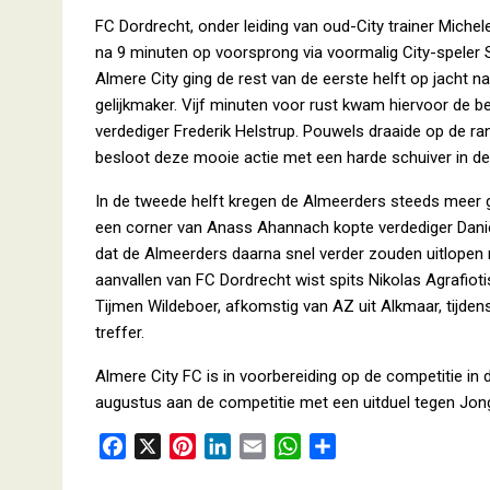
FC Dordrecht, onder leiding van oud-City trainer Miche
na 9 minuten op voorsprong via voormalig City-speler St
Almere City ging de rest van de eerste helft op jacht n
gelijkmaker. Vijf minuten voor rust kwam hiervoor de b
verdediger Frederik Helstrup. Pouwels draaide op de ra
besloot deze mooie actie met een harde schuiver in de
In de tweede helft kregen de Almeerders steeds meer g
een corner van Anass Ahannach kopte verdediger Daniël 
dat de Almeerders daarna snel verder zouden uitlopen m
aanvallen van FC Dordrecht wist spits Nikolas Agrafioti
Tijmen Wildeboer, afkomstig van AZ uit Alkmaar, tijden
treffer.
Almere City FC is in voorbereiding op de competitie i
augustus aan de competitie met een uitduel tegen Jon
F
X
P
L
E
W
D
a
i
i
m
h
e