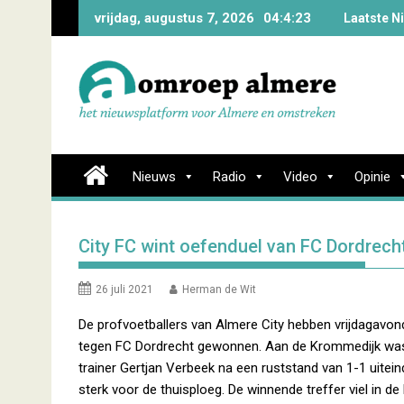
Skip
vrijdag, augustus 7, 2026
04:4:23
Laatste N
to
content
Nieuws
Radio
Video
Opinie
City FC wint oefenduel van FC Dordrech
26 juli 2021
Herman de Wit
De profvoetballers van Almere City hebben vrijdagavo
tegen FC Dordrecht gewonnen. Aan de Krommedijk was
trainer Gertjan Verbeek na een ruststand van 1-1 uiteind
sterk voor de thuisploeg. De winnende treffer viel in de