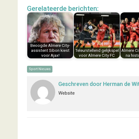
c
n
n
a
a
l
Gerelateerde berichten:
e
t
k
i
t
e
b
e
e
l
s
n
o
r
d
A
o
e
I
p
k
s
n
p
Beoogde Almere City-
t
assistent Sibon kiest
Teleurstellend gelijkspel
Almere Ci
voor Ajax!
voor Almere City FC
na hist
Sport Nieuws
Geschreven door
Herman de Wi
Website