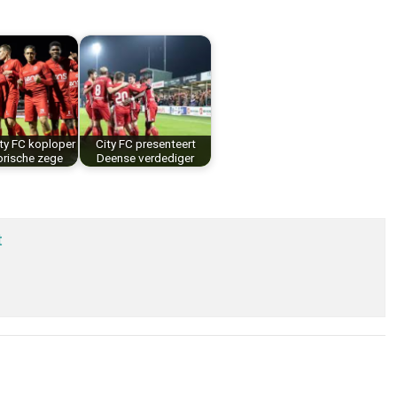
ty FC koploper
City FC presenteert
orische zege
Deense verdediger
t