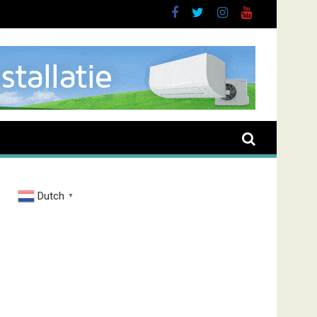
nt overval Elbastraat
Dutch
▼