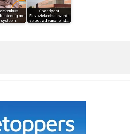
ziekenhuis
Spoedpost
bestendig met
Flevoziekenhuis wordt
w systeem…
verbouwd vanaf eind…