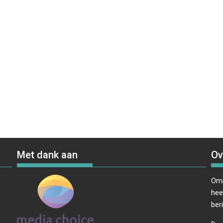
Met dank aan
Ov
Omr
hee
ber