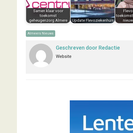
k
s
n
p
Samen klaar voor
Flevo
t
toekomst
toekomst
geheugenzorg Almere
Update Flevoziekenhuis
nieu
Almeers Nieuws
Geschreven door
Redactie
Website