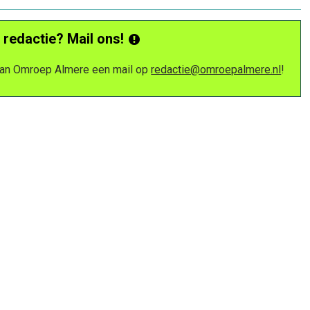
 redactie? Mail ons!
 van Omroep Almere een mail op
redactie@omroepalmere.nl
!