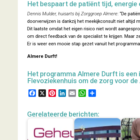
Het bespaart de patiënt tijd, energie 
Dennis Mulder, huisarts bij Zorggroep Almere
: “De patië
doorverwijzen is dankzij het meekijkconsult niet altijd m
Dit laatste omdat het eigen risico niet wordt aangespro
om direct feedback van de specialist te krijgen. Maar 
Er is weer een mooie stap gezet vanuit het programma
Almere Durft!
Het programma Almere Durft is een i
Flevoziekenhuis om de zorg voor de 
F
X
P
L
E
W
D
a
i
i
m
h
e
c
n
n
a
a
l
Gerelateerde berichten:
e
t
k
i
t
e
b
e
e
l
s
n
o
r
d
A
o
e
I
p