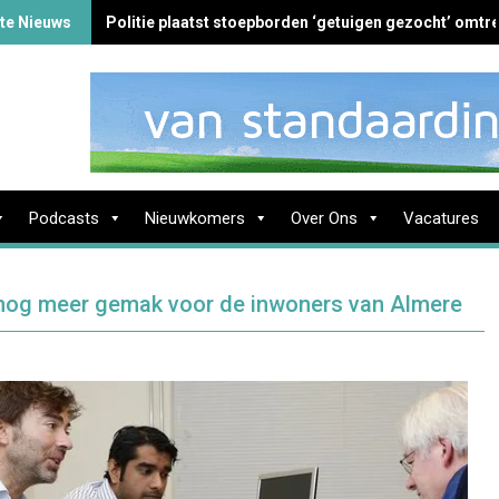
te Nieuws
Politie plaatst stoepborden ‘getuigen gezocht’ omtre
Podcasts
Nieuwkomers
Over Ons
Vacatures
s, nog meer gemak voor de inwoners van Almere