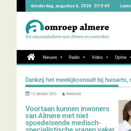
Skip
donderdag, augustus 6, 2026
07:9:50
Laats
to
content
Nieuws
Radio
Video
Opinie
Dankzij het meekijkconsult bij huisart
12 oktober 2021
Redactie
Voortaan kunnen inwoners
van Almere met niet
spoedeisende medisch-
specialistische vragen vaker