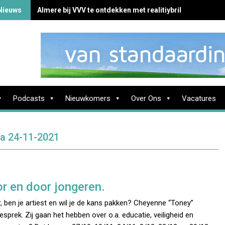
Nieuws
Almere bij VVV te ontdekken met realitiybril
Podcasts
Nieuwkomers
Over Ons
Vacatures
ma 24-11-2021
oor en door jongeren.
r, ben je artiest en wil je de kans pakken? Cheyenne “Toney”
sprek. Zij gaan het hebben over o.a. educatie, veiligheid en