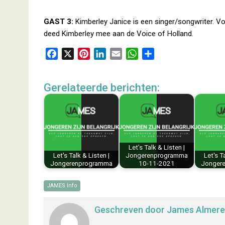
GAST 3:
Kimberley Janice is een singer/songwriter. Voo
deed Kimberley mee aan de Voice of Holland.
F
X
P
L
E
W
D
a
i
i
m
h
e
c
n
n
a
a
l
Gerelateerde berichten:
e
t
k
i
t
e
b
e
e
l
s
n
o
r
d
A
o
e
I
p
k
s
n
p
Let’s Talk & Listen |
t
Let's Talk & Listen |
Jongerenprogramma
Let's T
Jongerenprogramma
10-11-2021
Jonger
JAMES Info
Geschreven door
James Almere