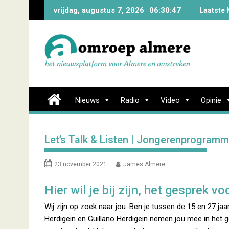
Skip
vrijdag, augustus 7, 2026
06:30:49
Laatste 
to
content
Nieuws
Radio
Video
Opinie
Let’s Talk & Listen | Jongerenprogram
23 november 2021
James Almere
Hier wil je bij zijn, het gesprek v
Wij zijn op zoek naar jou. Ben je tussen de 15 en 27 jaa
Herdigein en Guillano Herdigein nemen jou mee in het ge