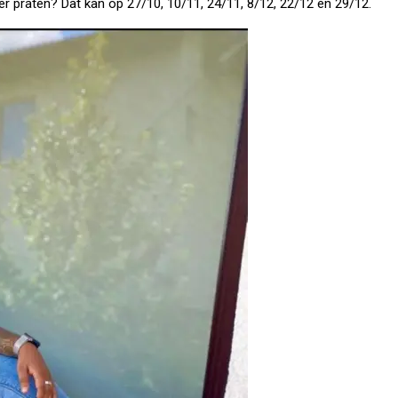
ver praten? Dat kan op 27/10, 10/11, 24/11, 8/12, 22/12 en 29/12.