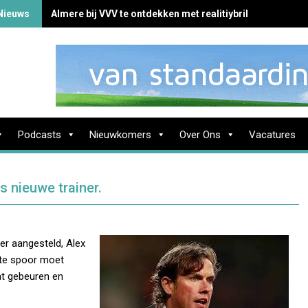
Nieuws
Almere bij VVV te ontdekken met realitiybril
Podcasts
Nieuwkomers
Over Ons
Vacatures
s nieuwe trainer.
er aangesteld, Alex
hte spoor moet
at gebeuren en