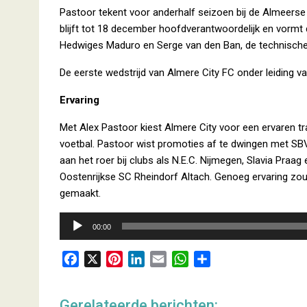
Pastoor tekent voor anderhalf seizoen bij de Almeerse
blijft tot 18 december hoofdverantwoordelijk en vorm
Hedwiges Maduro en Serge van den Ban, de technische
De eerste wedstrijd van Almere City FC onder leiding v
Ervaring
Met Alex Pastoor kiest Almere City voor een ervaren trai
voetbal. Pastoor wist promoties af te dwingen met SBV
aan het roer bij clubs als N.E.C. Nijmegen, Slavia Praag
Oostenrijkse SC Rheindorf Altach. Genoeg ervaring zo
gemaakt.
Audiospeler
00:00
F
X
P
L
E
W
D
a
i
i
m
h
e
c
n
n
a
a
l
Gerelateerde berichten: