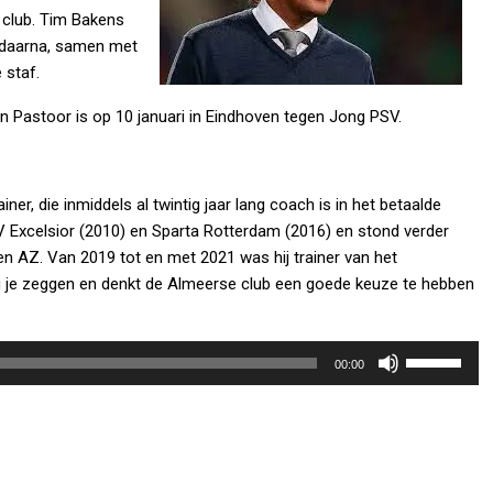
 club. Tim Bakens
t daarna, samen met
 staf.
an Pastoor is op 10 januari in Eindhoven tegen Jong PSV.
ner, die inmiddels al twintig jaar lang coach is in het betaalde
 Excelsior (2010) en Sparta Rotterdam (2016) en stond verder
 en AZ. Van 2019 tot en met 2021 was hij trainer van het
u je zeggen en denkt de Almeerse club een goede keuze te hebben
Gebruik
00:00
Omhoog/Om
pijltoetsen
om
het
volume