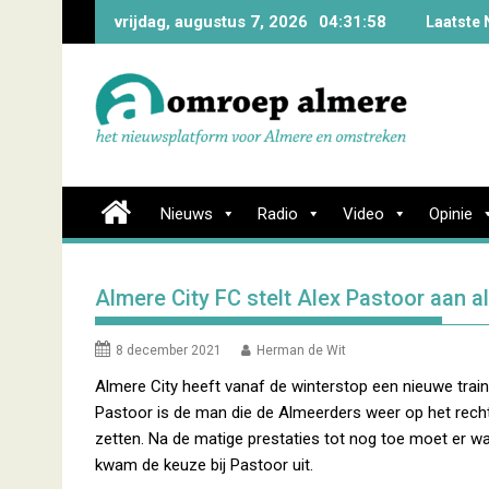
Skip
vrijdag, augustus 7, 2026
04:31:59
Laatste 
to
content
Nieuws
Radio
Video
Opinie
Almere City FC stelt Alex Pastoor aan al
8 december 2021
Herman de Wit
Almere City heeft vanaf de winterstop een nieuwe train
Pastoor is de man die de Almeerders weer op het rec
zetten. Na de matige prestaties tot nog toe moet er w
kwam de keuze bij Pastoor uit.