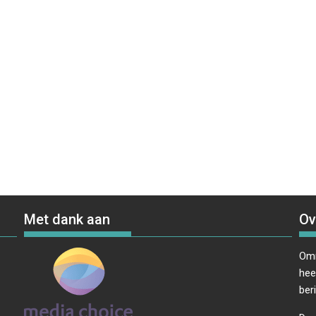
Met dank aan
Ov
Omr
hee
ber