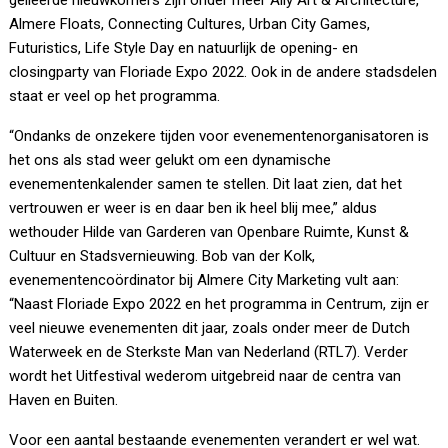
gelieerde nieuwkomers zijn onder meer Ally Art & Architecture,
Almere Floats, Connecting Cultures, Urban City Games,
Futuristics, Life Style Day en natuurlijk de opening- en
closingparty van Floriade Expo 2022. Ook in de andere stadsdelen
staat er veel op het programma.
“Ondanks de onzekere tijden voor evenementenorganisatoren is
het ons als stad weer gelukt om een dynamische
evenementenkalender samen te stellen. Dit laat zien, dat het
vertrouwen er weer is en daar ben ik heel blij mee,” aldus
wethouder Hilde van Garderen van Openbare Ruimte, Kunst &
Cultuur en Stadsvernieuwing. Bob van der Kolk,
evenementencoördinator bij Almere City Marketing vult aan:
“Naast Floriade Expo 2022 en het programma in Centrum, zijn er
veel nieuwe evenementen dit jaar, zoals onder meer de Dutch
Waterweek en de Sterkste Man van Nederland (RTL7). Verder
wordt het Uitfestival wederom uitgebreid naar de centra van
Haven en Buiten.
Voor een aantal bestaande evenementen verandert er wel wat.