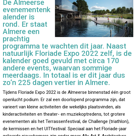
De Almeerse
evenementenk
alender is
rond. Er staat
Almere een
prachtig
programma te wachten dit jaar. Naast
natuurlijk Floriade Expo 2022 zelf, is de
kalender goed gevuld met circa 170
andere events, waarvan sommige
meerdaags. In totaal is er dit jaar dus
zo’n 225 dagen vertier in Almere.
Tijdens Floriade Expo 2022 is de Almeerse binnenstad één groot
openlucht podium. Er zal een doorlopend programma zijn, dat
varieert van kleine activiteiten die wekelijks plaatsvinden, als
kinderactiviteiten en theater- en muziekoptredens, tot grotere
evenementen als het Terrassenfestival, de Challenge (triathlon),
de kermissen en het UITfestival. Speciaal aan het Floriade-jaar