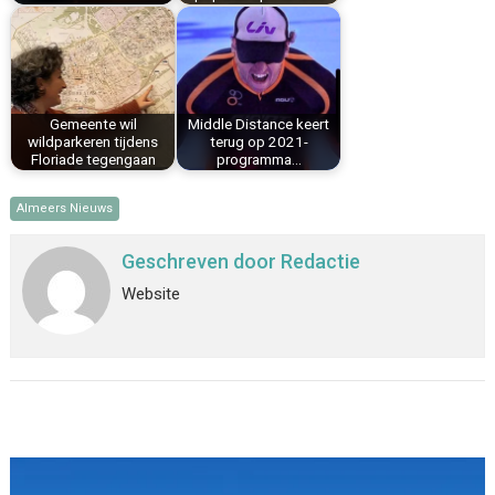
Gemeente wil
Middle Distance keert
wildparkeren tijdens
terug op 2021-
Floriade tegengaan
programma…
Almeers Nieuws
Geschreven door
Redactie
Website