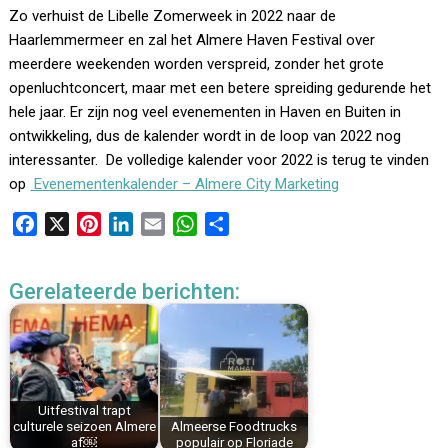
Zo verhuist de Libelle Zomerweek in 2022 naar de
Haarlemmermeer en zal het Almere Haven Festival over
meerdere weekenden worden verspreid, zonder het grote
openluchtconcert, maar met een betere spreiding gedurende het
hele jaar. Er zijn nog veel evenementen in Haven en Buiten in
ontwikkeling, dus de kalender wordt in de loop van 2022 nog
interessanter. De volledige kalender voor 2022 is terug te vinden
op
Evenementenkalender – Almere City Marketing
F
X
P
L
E
W
D
a
i
i
m
h
e
c
n
n
a
a
l
Gerelateerde berichten:
e
t
k
i
t
e
b
e
e
l
s
n
o
r
d
A
o
e
I
p
k
s
n
p
Uitfestival trapt
t
culturele seizoen Almere
Almeerse Foodtrucks
af￼
populair op Floriade