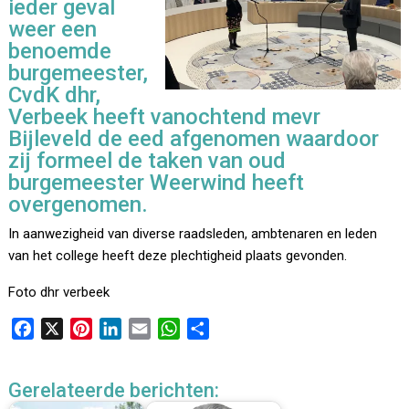
ieder geval
weer een
benoemde
burgemeester,
CvdK dhr,
Verbeek heeft vanochtend mevr
Bijleveld de eed afgenomen waardoor
zij formeel de taken van oud
burgemeester Weerwind heeft
overgenomen.
In aanwezigheid van diverse raadsleden, ambtenaren en leden
van het college heeft deze plechtigheid plaats gevonden.
Foto dhr verbeek
F
X
P
L
E
W
D
a
i
i
m
h
e
c
n
n
a
a
l
Gerelateerde berichten:
e
t
k
i
t
e