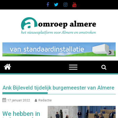
Skip
to
content
Ank Bijleveld tijdelijk burgemeester van Almere
17 januari 2022
Redactie
We hebben in