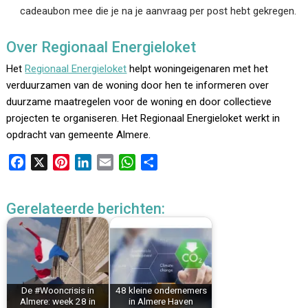
cadeaubon mee die je na je aanvraag per post hebt gekregen.
Over Regionaal Energieloket
Het
Regionaal Energieloket
helpt woningeigenaren met het
verduurzamen van de woning door hen te informeren over
duurzame maatregelen voor de woning en door collectieve
projecten te organiseren. Het Regionaal Energieloket werkt in
opdracht van gemeente Almere.
F
X
P
L
E
W
D
a
i
i
m
h
e
c
n
n
a
a
l
Gerelateerde berichten:
e
t
k
i
t
e
b
e
e
l
s
n
o
r
d
A
o
e
I
p
k
s
n
p
De #Wooncrisis in
48 kleine ondernemers
t
Almere: week 28 in
in Almere Haven