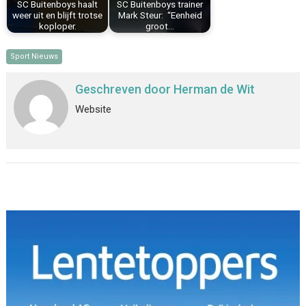
SC Buitenboys haalt
SC Buitenboys trainer
weer uit en blijft trotse
Mark Steur: “Eenheid
koploper.
groot…
Sport Nieuws
Geschreven door
Herman de Wit
Website