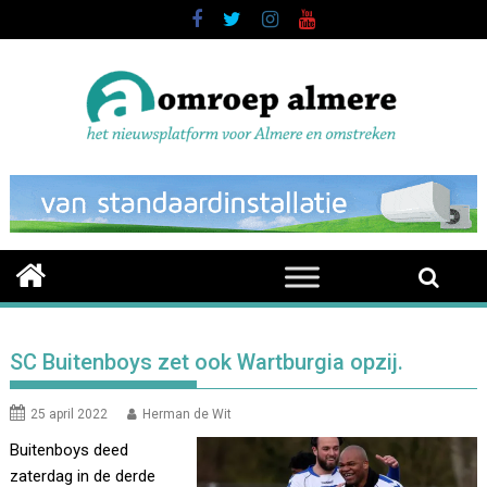
Skip
to
content
SC Buitenboys zet ook Wartburgia opzij.
25 april 2022
Herman de Wit
Buitenboys deed
zaterdag in de derde