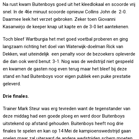
Na rust kwam Buitenboys goed uit het kleedlokaal en scoorde vrij
snel. In de 46e minuut scoorde opnieuw Collins John de 2-0.
Daarmee leek het verzet gebroken. Zeker toen Giovanni
Kasanwirjo de keeper knap uit kapte en de 3-0 liet aantekenen.
Toch bleef Wartburgia het met goed voetbal proberen en ging
langzaam richting het doel van Waterwijk-doelman Rick van
Dekken, wat uiteindelijk een penalty voor de bezoekers opleverde
die dan ook werd benut: 3-1. Nog was de wedstrijd niet gespeeld
en kwamen de gasten nog even terug maar het bleef bij deze
stand en had Buitenboys voor eigen publiek een puike prestatie
geleverd.
Drie finales.
Trainer Mark Steur was erg tevreden want de tegenstander van
deze middag had een goede ploeg en werd door Buitenboys
uitstekend op afstand gehouden. Buitenboys heeft nog drie
finales te spelen en kan op 14 Mei de kampioenswedstrijd gaan
spelen maar zal uiteraard de andere wedstrijden scherp moeten