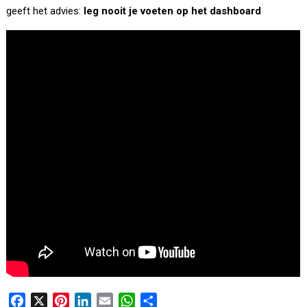
geeft het advies:
leg nooit je voeten op het dashboard
F
X
P
L
E
W
D