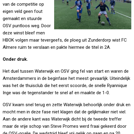
van de competitie op
eigen veld geen fout
gemaakt en stuurde
OSV puntloos weg. Door
deze winst bleef men
HBOK volgen maar tevergeefs, de ploeg uit Zunderdorp wist FC
Almere ruim te verslaan en pakte hiermee de titel in 2A.
Onder druk.
Het duel tussen Waterwijk en OSV ging fel van start en waren de
Amsterdammers in de beginfase het meest gevaarlijk. Uiteindelijk
was het de thuisclub die het eerst scoorde, de snelle Ryannique
Inge was de tegenstander te snel af en maakte de 1-0.
OSV kwam snel terug en zette Waterwijk behoorlijk onder druk en
mocht men in deze fase niet klagen dat de gelijkmaker niet viel.
Aan de andere kant was Waterwijk dicht bij de tweede treffer
maar de vrije schop van Steve Promes werd fraai gekeerd door
de OSV-goalie. De wedstrijd bleef vrij gelijk op gaan en na 20