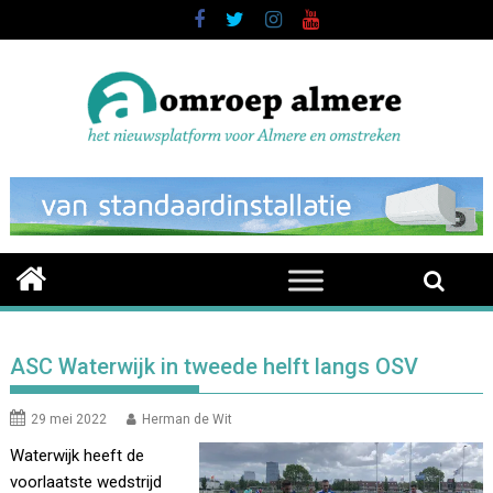
Skip
to
content
ASC Waterwijk in tweede helft langs OSV
29 mei 2022
Herman de Wit
Waterwijk heeft de
voorlaatste wedstrijd